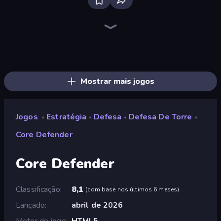
Bloxd.io
Ragdoll Archers
EvoWars.io
Veck.io
Piece of Cake: Merge and Bake
Racing Limits
Traffic Rider
Mahjongg Solitaire
Screw Out: Bolts and Nuts
Words of Wonders
Piles of Mahjong
Designville: Merge & Design
Miniblox
Space Waves
Stickman Clash
SkillWarz
Fortzone Battle Royale
Arrow Escape
Mostrar mais jogos
Jogos
Estratégia
Defesa
Defesa De Torre
»
»
»
»
Core Defender
Core Defender
Classificação
8,1
(
com base nos últimos 6 meses
)
Lançado
abril de 2026
Motor de jogo
HTML5