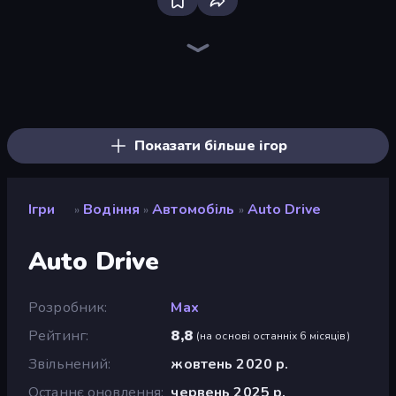
Bloxd.io
Ragdoll Archers
EvoWars.io
Veck.io
Piece of Cake: Merge and Bake
Racing Limits
Traffic Rider
Mahjongg Solitaire
Screw Out: Bolts and Nuts
Words of Wonders
Piles of Mahjong
Designville: Merge & Design
Miniblox
Space Waves
Stickman Clash
SkillWarz
Fortzone Battle Royale
Arrow Escape
Показати більше ігор
Ігри
Водіння
Автомобіль
Auto Drive
»
»
»
Auto Drive
Розробник
Max
Рейтинг
8,8
(
на основі останніх 6 місяців
)
Звільнений
жовтень 2020 р.
Останнє оновлення
червень 2025 р.