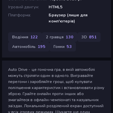
Ігровий двигун
HTML5
Платформа
Браузер (лише для
комп'ютерів)
Водіння
122
2 гравця
130
3D
851
Автомобіль
195
Гонки
53
Auto Drive - це гоночна гра, в якій автомобілі
можуть стріляти один в одного. Вигравайте
перегони і заробляйте гроші, щоб купувати
поліпшення характеристик і встановлювати різну
зброю. Грайте онлайн проти інших або
змагайтеся в офлайн-чемпіонаті та казуальних
заїздах. Локальний розділений екран доступний
у всіх ігрових режимах. Шукаєте ще один