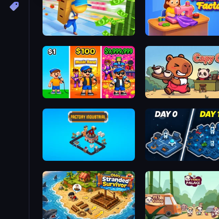
Supermarket Empire
Fashion 
Music Band
Cap
Factory Industrial
Idle Space Business