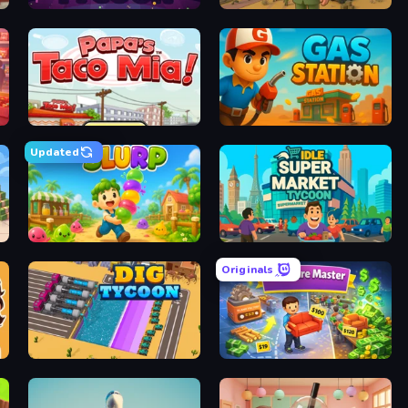
ia
Party Tycoon
Army Base Of America
re
Papa's Taco Mia
Gas Station
Updated
ce
Slurp
Idle Supermarket Tycoon
Originals
on
Dig Tycoon
Furniture Master: Idle Tycoon