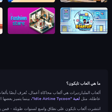
3D
Oil Digging
Shop Rush 3D
re
Fashion Store: Shop Tycoon
Idle Startup Tycoon
ما هي العاب تايكون؟
ألعاب المليارديرات هي ألعاب محاكاة أعمال، تُعرف أيضًا بألعا
عاطلة، مثل
لعبة "Idle Airline Tycoon"،
بينما يتميز بعضها
انتشرت ألعاب تايكون على نطاق واسع لسنوات طويلة - فمن ينس