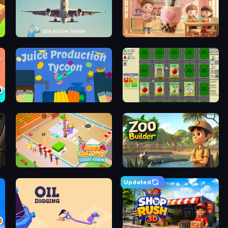
or
Idle Airline Tycoon
Boba Shop
nt
Juice Production Tycoon
Supply Chain Idle
on
Juice Factory - Fruit Farm
Zoo Builder
Updated