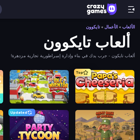
الألعاب
»
الأعمال
»
تايكوون
ألعاب تايكوون
ألعاب تايكون - جرب يدك في بناء وإدارة إمبراطورية تجارية مزدهرة!
Top
ia
Idle Inventor
Papa's Cheeseria
Updated