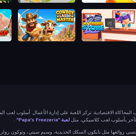
Palace
Cookin'Truck
Gas Station 
 Tycoon
Cowboy Lasso Master
My Phone Sto
ب المحاكاة الاقتصادية. تركز اللعبة على إدارة الأعمال. أسلوب لعب ا
 الآخر بأسلوب لعب كلاسيكي، مثل
لعبة "Papa's Freezeria"
.
ى روائعها مثل تايكون السكك الحديدية، وسيم سيتي، وتوكون رولر ك