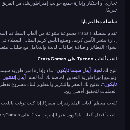
تجاري أو احتكار وإدارة جميع جوانب إمبراطوريتك، من الفريق إ
تقريبًا.
سلسلة مطاعم بابا
تقدم سلسلة Papa's مجموعة متنوعة من ألعاب المطاعم الممتعة: في
إدارة متجر الآيس كريم، وصنع الآيس كريم المثالي للعملاء ف
بشواء الفطائر وإضافة إضافات لذيذة والتعامل مع طلبات متع
العب ألعاب Tycoon على CrazyGames
تتيح لك
لعبة "آيدل سينما تايكون"
بناء وإدارة إمبراطورية سينما
وتوسع إمبراطورية التعدين الخاصة بك. أما لعبة
"آيدل إنفنتور"
،
تايكون"،
فتتيح لك الحفر والتكرير والتطوير لبناء مشروع نفط
العمليات لتحقيق أقصى ربح.
تُلعب معظم ألعاب المليارديرات منفردًا. إذا كنت ترغب باللعب 
العب أفضل ألعاب تايكوون عبر الإنترنت مجانًا على CrazyGames ، لا يلزم التنزيل أو التثبيت. 🎮 العب Papa's Cheeseria وغيرها الكثير الآن!