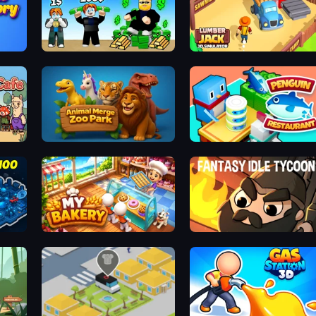
Factory
Obby Tycoon Build the City
Lumberjack 3D Simulat
y Cafe
Animal Merge Zoo Park
Penguin Restaura
 Tycoon
My bakery
Fantasy Idle Tyco