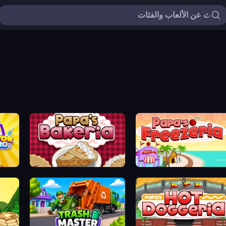
or Hero
Papa's Bakeria
Papa's Freezer