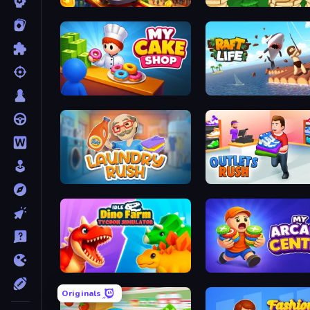
My Perfect Theme Park
Papa's Pan
My Cake Shop
R
Laundry Rush
Outle
Idle Dino Farm Tycoon Simulator 3D
My Arcade
Originals