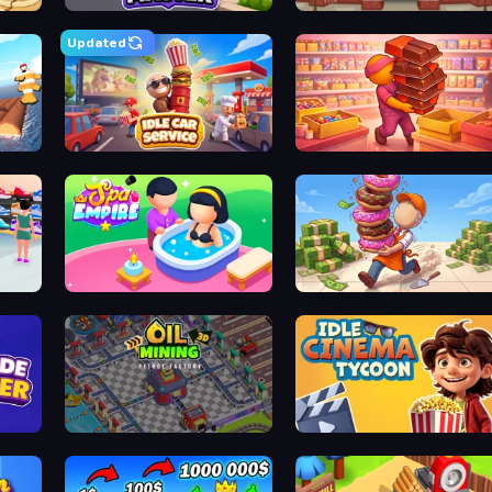
cakeria
Trash Master
Papa's Hot Dogger
Updated
aft Life
Idle Car Service: Tycoon
Candy Packing Sto
ts Rush
Spa Empire
Donut Pla
 Center
Oil Mining 3D: Petrol Factory
Idle Cinema Tyco