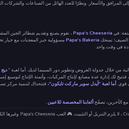
لى المرافق والأسعار. ونظرًا للعدد الهائل من الصناعات والشركات الم
Papa's Cheeseria
، تقوم بصنع وتقديم شطائر الجبن المشو
ي الصيف؛ تمنحك
Papa's Bakeria
مسؤولية خبز المعجنات مع خيار 
ددة في وقت واحد.
ئية من خلال جدولة العروض وتطوير دور السينما لديك. أما لعبة "
ديج 
 فتتيح لك إدارة عدة مصانع لإنتاج المركبات، وأتمتة الإنتاج لتوسيع إم
ي قوي.
أما لعبة "آيدل سوبر ماركت تايكون"،
فتتحداك لتنمية مركز تسو
مع الآخرين، تصفّح
ألعابنا المخصصة للاعبين
.