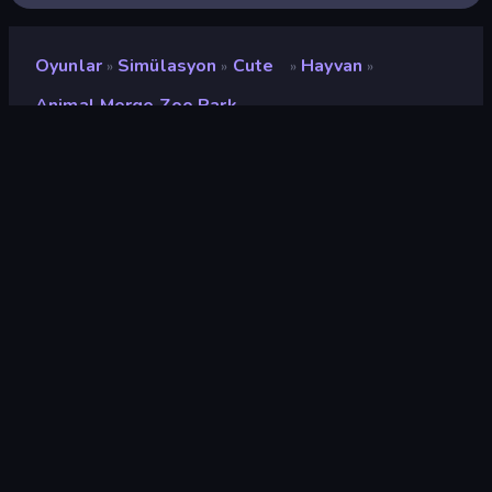
Oyunlar
Simülasyon
Cute
Hayvan
»
»
»
»
Animal Merge Zoo Park
Animal Merge Zoo Park
Geliştirici
UltraGames Entertainment
Değerlendirme
9,0
(
son 6 aya göre
)
Piyasaya sürülmüş
Nisan 2026
Oyun motoru
Unity 6
Platformlar
Tarayıcı (masaüstü, mobil,
tablet), CrazyGames
Uygulaması (Android), App
Store (Android)
Oryantasyon
Portre