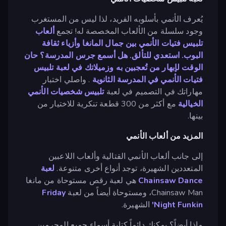
يُعرف الأنمي بأسلوبه الفريد، لذا ليس من المستغرب
وجود سلسلة من الألعاب المخصصة له! تجمع
ألعاب
تلبيس فتيات الأنمي بين جمال المانغا وأزياء ثقافة
البوب. استعدي للتألق. هل أسمع جرس المدرسة؟ حان
الوقت لإبهار من تُعجبين به وزميلاتك في لعبة تلبيس
فتيات
الأنمي في المدرسة الثانوية
. واصلي اختبار
مهاراتك في التصميم في لعبة
تلبيس شخصيات الأنمي
الخيالية
مع أكثر من 300 قطعة تنكرية للاختيار من
بينها.
المزيد من ألعاب الأنمي
إلى جانب ألعاب الأنمي القتالية وألعاب اللاعبين
المتعددين الشهيرة، توجد أنواع أخرى متنوعة.
لعبة
Chainsaw Dance
هي لعبة رقص مستوحاة من مانغا
Chainsaw Man، ومستوحاة أيضاً من لعبة
Friday
Night Funkin'
الشهيرة.
ماذا أيضاً؟ يمكنك دائماً كتابة أسماء جميع المجرمين