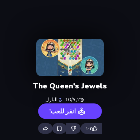
The Queen's Jewels
٧٫٢/10
البازل
انقر للعب!
١٠٣