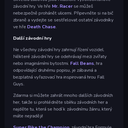
závodní hry. Ve hře
Mr. Racer
se můžeš
nebezpečně prohánět ulicemi. Připevněte si na bič
zbraně a vydejte se sestřelovat ostatní závodníky
ve hře
Death Chase
.
Další závodní hry
Ne všechny závodní hry zahrnují řízení vozidel.
Některé závodní hry se odehrávají mezi zvířaty
nebo imaginárními bytostmi.
Fall Beans
, hra
odpovídající druhému popisu, je zábavná a
bezplatná vyřazovací hra inspirovaná hrou Fall
Guys.
Zdarma si můžete zahrát mnoho dalších závodních
her, takže si prohlédněte sbírku závodních her a
najděte tu, která se hodí k závodnímu žánru, který
máte nejraději!
Super Bike the Champion
, závodní hra Formule