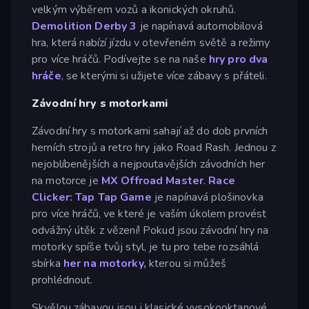
velkým výběrem vozů a ikonických okruhů.
Demolition Derby 3
je napínavá automobilová
hra, která nabízí jízdu v otevřeném světě a režimy
pro více hráčů. Podívejte se na naše
hry pro dva
hráče
, se kterými si užijete více zábavy s přáteli.
Závodní hry s motorkami
Závodní hry s motorkami sahají až do dob prvních
herních strojů a retro hry jako Road Rash. Jednou z
nejoblíbenějších a nejpoutavějších závodních her
na motorce je
MX Offroad Master
.
Race
Clicker: Tap Tap Game
je napínavá plošinovka
pro více hráčů, ve které je vaším úkolem provést
odvážný útěk z vězení! Pokud jsou závodní hry na
motorky spíše tvůj styl, je tu pro tebe rozsáhlá
sbírka
her na motorky,
kterou si můžeš
prohlédnout.
Skvělou zábavou jsou i klasické vysokooktanové