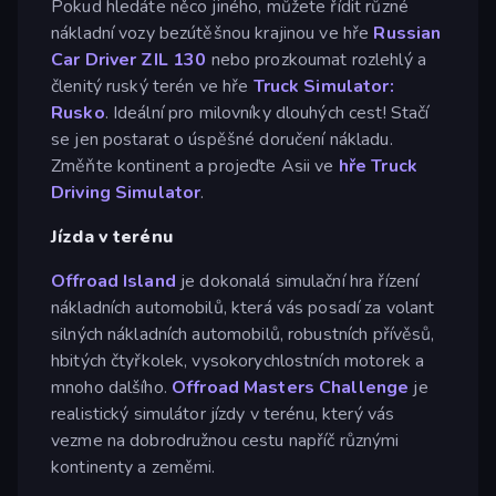
Pokud hledáte něco jiného, můžete řídit různé
nákladní vozy bezútěšnou krajinou ve hře
Russian
Car Driver ZIL 130
nebo prozkoumat rozlehlý a
členitý ruský terén ve hře
Truck Simulator:
Rusko
. Ideální pro milovníky dlouhých cest! Stačí
se jen postarat o úspěšné doručení nákladu.
Změňte kontinent a projeďte Asii ve
hře Truck
Driving Simulator
.
Jízda v terénu
Offroad Island
je dokonalá simulační hra řízení
nákladních automobilů, která vás posadí za volant
silných nákladních automobilů, robustních přívěsů,
hbitých čtyřkolek, vysokorychlostních motorek a
mnoho dalšího.
Offroad Masters Challenge
je
realistický simulátor jízdy v terénu, který vás
vezme na dobrodružnou cestu napříč různými
kontinenty a zeměmi.