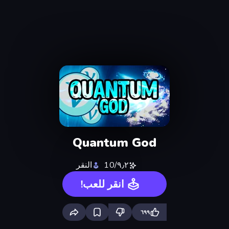
Quantum God
٩٫٢/10
النقر
انقر للعب!
٦٩٩