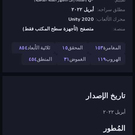
مطلق سراحه
أبريل ٢٠٢٢
محرك الألعاب
Unity 2020
منصة
متصفح (لأجهزة سطح المكتب فقط)
المغامرة
١٥٣
المحقق
١٥
ثلاثية الأبعاد
٨٥٤
الهروب
١١٩
الغموض
٣١
المنطق
٤٥٤
تاريخ الإصدار
أبريل ٢٠٢٢
المُطور