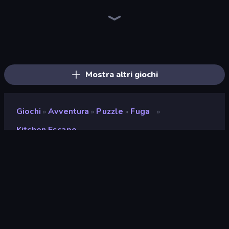
Game Cafe Escape
Elevator Room Escape
Paint Room Escape
Machine Room Escape
Video Studio Escape
House Escape: Office
Space Museum Escape
Mirror Room Escape
Vault Room Escape
Design House Escape
Bathroom Escape
Puzzle Room Escape
Escape or Die 4
The White Room
The White Room 2
Vintage Escape
The White Room 5
Escape or Die
Mostra altri giochi
Giochi
Avventura
Puzzle
Fuga
»
»
»
»
Kitchen Escape
Kitchen Escape
Sviluppatore
Isotronic
Valutazione
8,9
(
negli ultimi 6 mesi
)
Rilasciato
aprile 2023