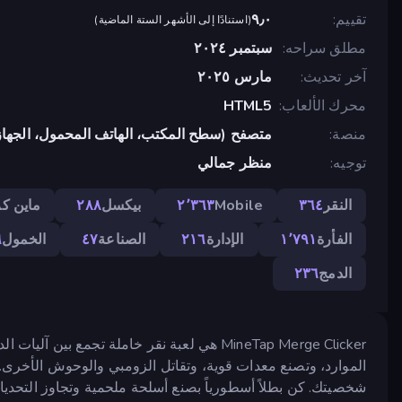
تقييم
٩٫٠
(
استنادًا إلى الأشهر الستة الماضية
)
مطلق سراحه
سبتمبر ٢٠٢٤
آخر تحديث
مارس ٢٠٢٥
محرك الألعاب
HTML5
منصة
متصفح (سطح المكتب، الهاتف المحمول، الجهاز
توجيه
منظر جمالي
النقر
٣٦٤
Mobile
٢٬٣٦٣
بيكسل
٢٨٨
ماين ك
الفأرة
١٬٧٩١
الإدارة
٢١٦
الصناعة
٤٧
الخمول
٦
الدمج
٢٣٦
MineTap Merge Clicker هي لعبة نقر خاملة تج
الموارد، وتصنع معدات قوية، وتقاتل الزومبي والوحوش الأخرى. ا
شخصيتك. كن بطلاً أسطورياً بصنع أسلحة ملحمية وتجاوز التحديا