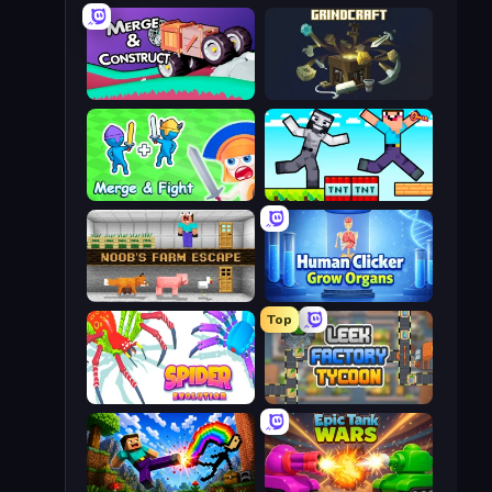
Merge & Construct
GrindCraft
Merge and Fight
Noob Gigachad: Parkour Tricks Challenge
Noob's Farm Escape
Human Clicker: Grow Organs
Top
Spider Evolution: Runner Game
Leek Factory Tycoon