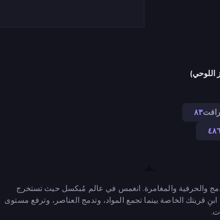
 اللوحي)
رافت
٨٣
٤٨
مع بين آليات الدمج والحرفية والمغامرة. انغمس في عالم مُبكسل حيث تستخرج
بنِ قريتك الخاصة بينما تجمع المواد، وتدمج العناصر، وترفع مستوى
ت.