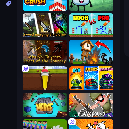
Build and Crush
Merge & Fight
Sword Merging Simulator
DOP Noob: Draw to Save
Miner's Odyssey
Noob Fuse
Pen Dig
Pumpkin Defense: Merge Cannon
MineMerge
Playground