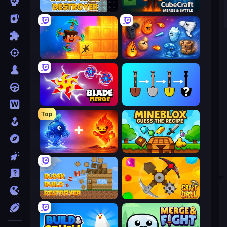
Block Wall Destroyer
CubeCraft: Merge & Battle
Merge & Dig!
Elemental Merge
Blade Merge
Merge Tools - Merge and Dig
Top
Elemental Monsters: Merge
Mineblox - Guess the Recipe
Block Build Destroyer
Craft Drill