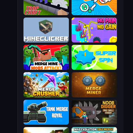
Trap Craft
Merge Knights!
MineClicker
No Pain No Gain - Ragdoll Sandbox
Merge Mine: Mobs Attack!
Super Spin
Merge Crusher
Merge Miner
Tank Merge Royal
Noob Digger: Pro Drill Miner