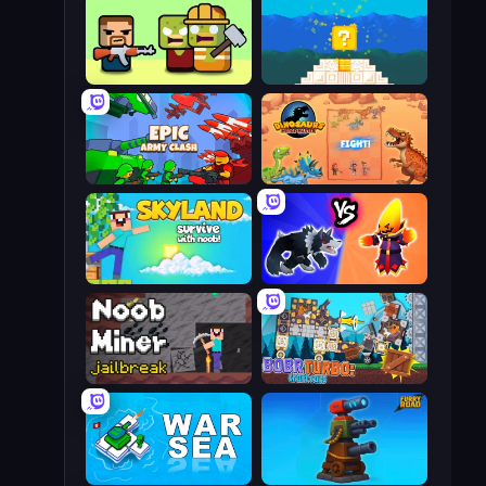
Zombie Horde: Build & Survive
Noob vs Pro 4: Lucky Block
Epic Army Clash
Dinosaurs Merge Master
Skyland Survive With Noob!
Merge Battle Tactics
Noob Miner: Escape From Prison
Bobr Turbo: Craft Cars
War Sea
Furry Road