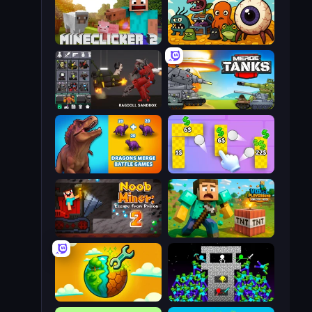
MineClicker 2
Mad Evolution: Idle Merge
Last Play: Ragdoll Sandbox
Merge Master Tanks: Tank Wars
Dragons Merge: Battle Games
Money Ping Pong
Noob Miner 2: Escape From Prison
Voxel Playground: Ragdoll Noob
Land Explorers: Merge & Build
Stick Epic Fighter