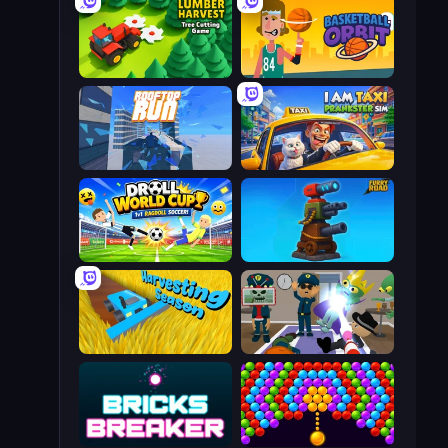
Lumber Harvest: Tree Cutting Game
Basketball Orbit
Rooftop Run
I Am Taxi Prankster Sim
Droll World Cup
Furry Road
Harvesting Season
Find The Alien
Bricks Breaker
Bubble Story