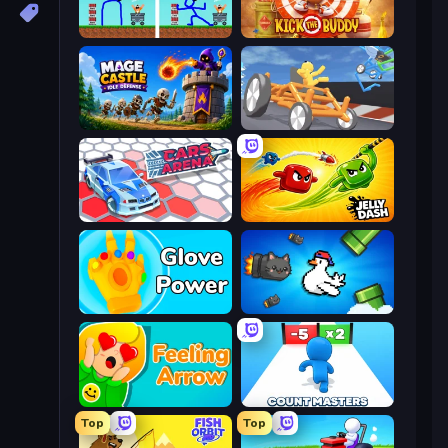
DOP Noob: Draw to Save
Kick the Buddy
Mage Castle Idle Defense
Draw Crash Race
Cars Arena
Jelly Dash
Glove Power
Honk
Feeling Arrow
Count Masters: Stickman Games
Top
Top