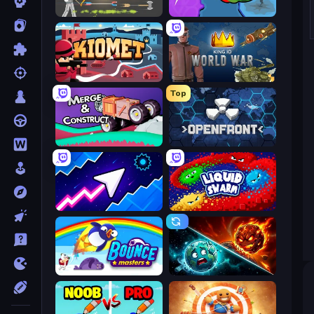
Ragdoll Archers
FrontWars.io
Kiomet
King.io World War
Top
Merge & Construct
Openfront
Space Waves
Liquid Swarm
Bouncemasters
PlanetCrush 2