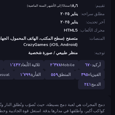
تقييم
٨٫٦
(
استنادًا إلى الأشهر الستة الماضية
)
مطلق سراحه
يناير ٢٠٢٥
آخر تحديث
يناير ٢٠٢٥
محرك الألعاب
HTML5
المنصات
متصفح (سطح المكتب، الهاتف المحمول، الجهاز
CrazyGames (iOS, Android)
توجيه
منظر طبيعي / صورة شخصية
آركيد
٦٧٠
Mobile
٢٬٣٧٨
ثلاثية الأبعاد
١٬٤٣٢
الفيزياء
٣٩٥
المنطق
٥٥٩
الفأرة
١٬٧٩٩
asual
الدمج
٢٤١
دمج المجرات هي لعبة دمج بسيطة، حيث تُصوّب وتُطلق النار وت
كواكب أكبر، وأطلقها في مدارها بدقة. استغل قوة الجاذبية وخ