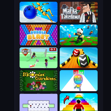
Playground Man! Ragdoll Show!
Mafia Takedown
Bubble Blast
Robby: Many Games
Soccer Dash
Sky Balls 3D
Blooming Gardens
Man Runner 2048