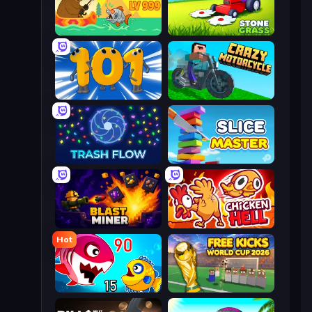
Fish Orbit
Stone Grass: Mowing Simulator
Numbers Arena
Crazy Motorcycle
Trash Flow
Slice Master
Blast Miner
Chicken Hell
Hot
Fish Eat Getting Big
Free Kicks World Cup 2026