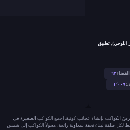
 اللوحي), تطبيق
الفضاء
٦٣
١٬٠٠٩
C
ُرصّ الكواكب لإنشاء عجائب كونية. اجمع الكواكب الصغيرة في
طط لكل طلقة لبناء تحفة سماوية رائعة، محولاً الكواكب إلى شمس