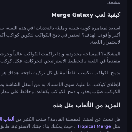
مشعة.
كيفية لعب Merge Galaxy
استعد لمغامرة كونية شيقة ومليئة بالتحديات! في هذه اللعبة
أكبر وأقوى. الهدف؟ استمر في دمج الكواكب لتكوين كواكب أكبر،
لاستمرار اللعبة.
المشكلة؟ المساحة محدودة، وإذا تراكمت الكواكب عالياً وخرجت 
متقدماً في اللعبة بالتخطيط الاستراتيجي لتحركاتك، فكل كوكب 
بدمج الكواكب، تكسب نقاطًا مقابل كل تركيبة ناجحة. هدفك هو 
لإطلاق كوكب، ما عليك سوى الإمساك به من أسفل الشاشة وسحب
الكوكب. صوّب بحذر، وادمج الكواكب بكفاءة، وحافظ على مدارات
المزيد من الألعاب مثل هذه
هل تبحث عن لعبتك المفضلة القادمة؟ ستجد الكثير من
ألعاب ا
مثل
Tropical Merge
، حيث يمكنك بناء جنتك الاستوائية. طاب