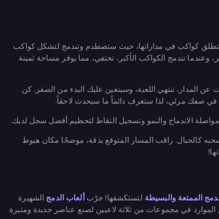
، ستطلق كواكب في مداراتها، حيث ستصطدم وتندمج لتشكل كواكب
 وعندما تندمج الكواكب الأكبر، تختفي، مما يوفر مساحة ثمينة
عن المدار، تنتهي اللعبة، وسيتعين عليك البدء من الصفر. كن
في صفك مرئي، لذا ستعرف دائماً ما سيحدث لاحقاً.
مواصلة الاندماج والنمو وتسجيل النقاط لتحطيم أفضل سجل لديك.
ه كالحبال. راقب المسار المتوقع بدقة، موضحًا مكان هبوط
ها!
لدمج الممتعة والبسيطة
لتستكشفها! جرّب
ألعاب الدمج
الشهيرة
ق الموارد في مجموعات من ثلاثة لاعبين لصنع عناصر جديدة ومثيرة