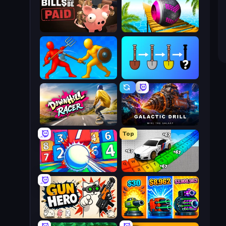
Bills Must Be Paid
Rolling Balls Sea Race
Epic Sword Battle! Fight in Arena
Merge Tools - Merge and Dig
Downhill Racer
Galactic Drill
Top
Entropy
Obby: Supercar Race on Keyboard
Gun Hero: Cat Survival
Pumpkin Defense: Merge Cannon