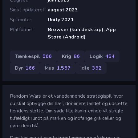
Sidst opdateret
august 2023
Spilmotor
Unity 2021
Platforme
Browser (kun desktop), App
Store (Android)
Tænkespil
566
Krig
86
Logik
454
Dyr
166
Mus
1.557
Idle
392
Random Wars er et vanedannende strategispil, hvor
du skal opbygge din hær, dominere landet og udslette
fjendens slotte. Din søde lille kanin-enhed vil strejfe
tilfældigt rundt på marken og indfange grå celler og
gøre dem blå.
Dine kaniner vil samle træstammer op på deres vej.