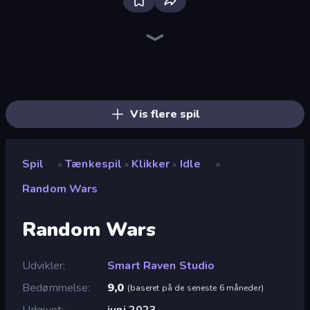
Skydom
Piles of Mahjong
Screw Out: Bolts and Nuts
Piece of Cake: Merge and Bake
Block Blaster
Arrow Escape
Skydom: Reforged
Wood Block Journey
Detective IQ 3
TenTrix
Thief Puzzle
Blocks and that’s it
Mahjongg Solitaire
BlockBuster Puzzle
Block Champ
Puzzle Block Master
Puzzle Wood Block
Wood Blocks
Vis flere spil
Spil
Tænkespil
Klikker
Idle
»
»
»
»
Random Wars
Random Wars
Udvikler
Smart Raven Studio
Bedømmelse
9,0
(
baseret på de seneste 6 måneder
)
Udgivet
juni 2023