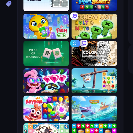
Nonogram Square
Pixel Blast
Farm Merge Valley
Screw Out: Bolts and Nuts
Piles of Mahjong
Color Tap: Coloring by Numbers
Skydom: Reforged
Sugar Heroes
Skydom
Tropical Merge