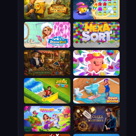
Hidden Objects: Island Secrets
Candy Riddles
Designville: Merge & Design
Hexa Sort
Hidden Object: Street Of Secrets
Match Arena
Park Town
Open House
Fairyland Merge & Magic
Hidden Object: Clues and Mysteries