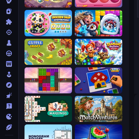
Mergest Kingdom
Piece of Cake: Merge and Bake
Unscrew Drop: Satisfying Puzzle
Captain Blast
Castle Craft
Diamant: Sky Stories Match 3
Color Cube Puzzle
Screw Sorting
Mahjongg Solitaire
MatchVentures