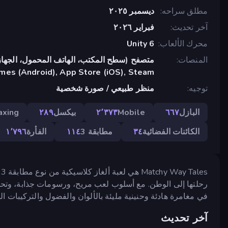
مطلق سراحه
ديسمبر ٢٠٢٥
آخر تحديث
فبراير ٢٠٢٦
محرك الألعاب
Unity 6
المنصات
متصفح (سطح المكتب، الهاتف المحمول، الجهاز
mes (Android), App Store (iOS), Steam
توجيه
منظر طبيعي / صورة شخصية
البازل
٦٦٧
Mobile
٢٬٣٧٣
بيكسل
٢٨٩
axing
الكائنات الفضائية
٣٤
مطابقة 3
١١٤
الفأرة
١٬٧٩٦
s
رحلتها إلى الوطن. مع أسلوب لعب مريح، ورسومات جذابة، وتحدي
في مغامرة هادئة وحنينية مليئة بالألوان والفضول والتركيبات الذ
آخر تحديث