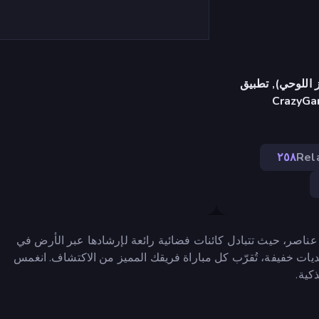
 اللوحي), تطبيق
CrazyGa
٢٥٨
Rel
Matchy Way Tale هي لعبة ألغاز كلاسيكية من نوع مطابقة 3 عناصر، حيث تتبادل كائنات فضائية رائعة لإرشادها عبر الأرض في
ات خفيفة، تُقرّب كل مباراة فريقك المميز من الاكتشاف. انغمس
كية.