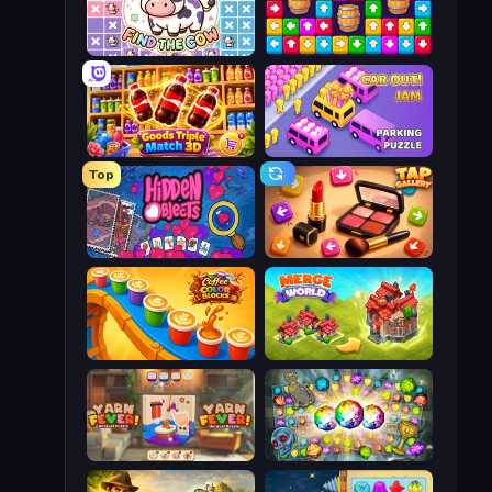
Find The Cow
Tap Away Story
Goods Triple Match 3D
Car OUT! Jam Parking Puzzle
Top
Hidden Objects
Tap Gallery
Coffee Color Blocks
Merge World
Yarn Fever! Unravel Puzzle
Forgotten Treasure 2