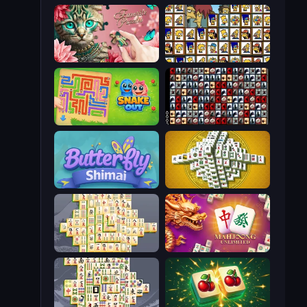
Favorite Puzzles
Tiles of the Simpsons
Snake Out: Maze Escape
War Mahjong
Butterfly Shimai
Mahjong Tower
Mahjong Online
Mahjong Unlimited