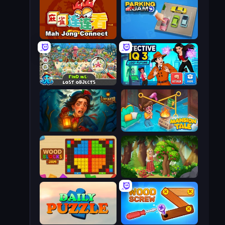
Mahjong Connect (Legacy)
Parking Jam
Find Me: Lost Objects
Detective IQ 3
Lamplighter: Merge & Magic
Mansion Tale: Merge Secrets
Wood Blocks Jam
Northern Merge
Daily Puzzle
Wood Screw: Bolts Puzzle