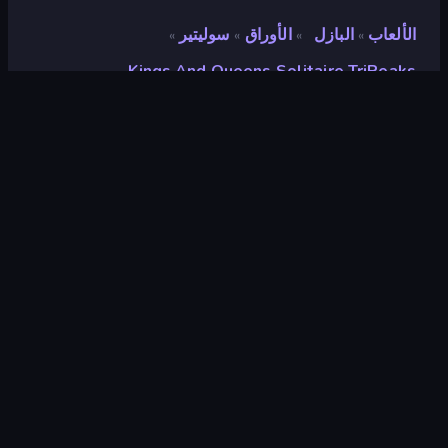
الألعاب
البازل
الأوراق
سوليتير
»
»
»
»
Kings And Queens Solitaire TriPeaks
Kings and Queens
Solitaire TriPeaks
مطور
Vanuplay Innovations Inc
تقييم
٧٫٩
(
استنادًا إلى الأشهر الستة الماضية
)
مطلق سراحه
سبتمبر ٢٠٢٠
آخر تحديث
يوليو ٢٠٢٤
محرك الألعاب
Externally hosted (iframe)
المنصات
متصفح (سطح المكتب، الهاتف المحمول،
الجهاز اللوحي), App Store (iOS,
Android)