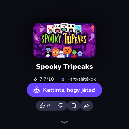
Spooky Tripeaks
7,7/10
Kártyajátékok
Kattints, hogy játsz!
47