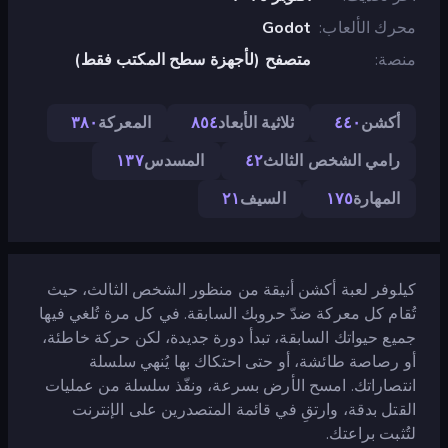
محرك الألعاب
Godot
منصة
متصفح (لأجهزة سطح المكتب فقط)
أكشن
٤٤٠
ثلاثية الأبعاد
٨٥٤
المعركة
٣٨٠
رامي الشخص الثالث
٤٢
المسدس
١٣٧
المهارة
١٧٥
السيف
٢١
كيلوفر لعبة أكشن أنيقة من منظور الشخص الثالث، حيث
تُقام كل معركة ضدّ حروبك السابقة. في كل مرة تُلغي فيها
جميع حيواتك السابقة، تبدأ دورة جديدة، لكن حركة خاطئة،
أو رصاصة طائشة، أو حتى احتكاك بها يُنهي سلسلة
انتصاراتك. امسح الأرض بسرعة، ونفّذ سلسلة من عمليات
القتل بدقة، وارتقِ في قائمة المتصدرين على الإنترنت
لتُثبت براعتك.