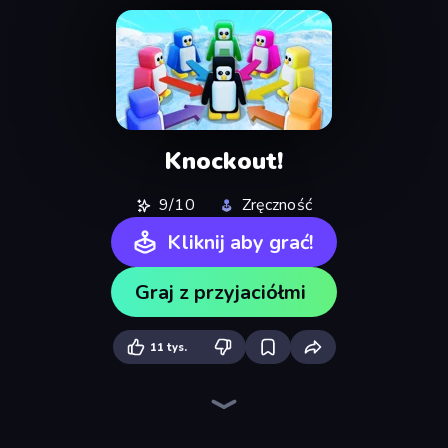
Knockout!
9/10
Zręczność
Kliknij aby grać!
Graj z przyjaciółmi
11 tys.