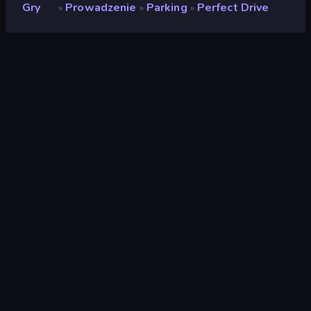
Gry
Prowadzenie
Parking
Perfect Drive
»
»
»
Perfect Drive
Ocena
(
na podstawie ostatnich 6
9,0
miesięcy
)
Wydany
październik 2024
Ostatnio zaktualizowany
październik 2024
Silnik gry
Unity 2020
Platformy
Przeglądarka (komputer
stacjonarny, telefon
komórkowy, tablet),
Aplikacja CrazyGames
(Android)
Orientacja
Krajobraz