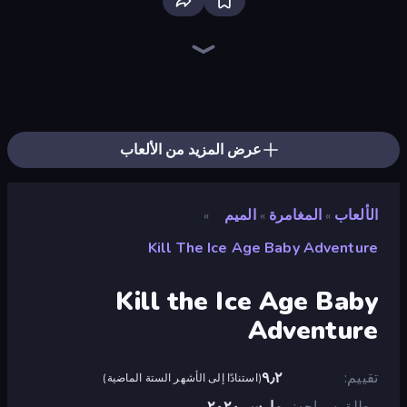
EvoWars.io
Ragdoll Archers
Bloxd.io
Racing Limits
Piece of Cake: Merge and Bake
Veck.io
Screw Out: Bolts and Nuts
Mahjongg Solitaire
Traffic Rider
Designville: Merge & Design
Piles of Mahjong
Words of Wonders
Stickman Clash
Space Waves
Miniblox
Arrow Escape
Fortzone Battle Royale
SkillWarz
عرض المزيد من الألعاب
الألعاب
المغامرة
الميم
»
»
»
Kill The Ice Age Baby Adventure
Kill the Ice Age Baby
Adventure
تقييم
٩٫٢
(
استنادًا إلى الأشهر الستة الماضية
)
مطلق سراحه
مارس ٢٠٢٠