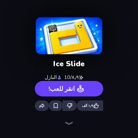
Ice Slide
٨٫٩/10
البازل
انقر للعب!
١٫٩ ألف