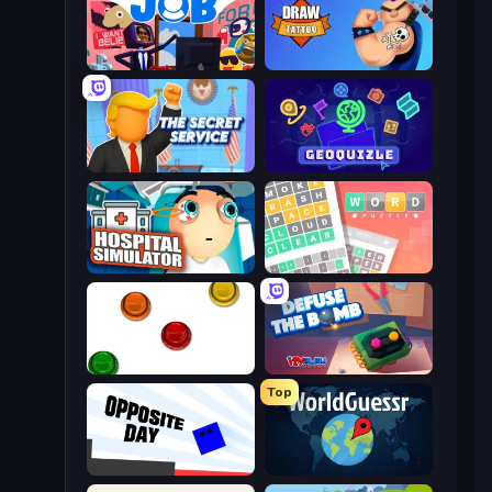
Don't Get the Job
Draw Tattoo
The Secret Service
GeoQuizle
Hospital Simulator
Wordler
The Idiot Test
Defuse the Bomb 3D
Top
Opposite Day
WorldGuessr Free GeoGuessr