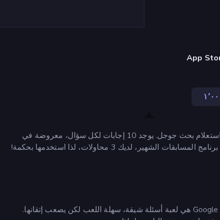
١٬٠٠
لعبة Google Feud هي لعبة مسلية حيث عليك تخمين جزء من استعلام بحث جوجل. يوجد 10 إجابات لكل سؤال، معروضة في
إذا كنت تظن أنك تعرف الناس جيدًا، فكر مرة أخرى. لعبة Google Feud هي لعبة أسئلة شيقة، سهلة اللعب لكن يصعب إتقانها.