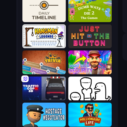
Daily Timeline
Dumb Ways to Die 2
Hangman Legends
Just Hit the Button
Trivia
Night Club Security
Traffic Cop 3D
I Don't Even Know
Hostage Negotiator
Millionaire Life