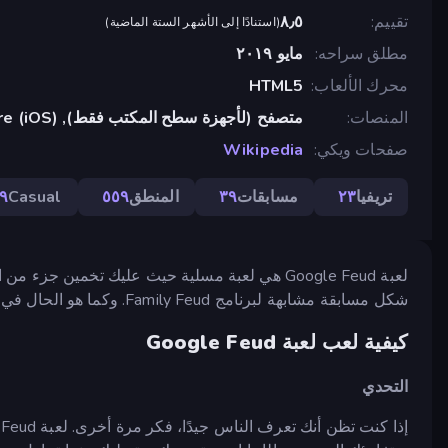
تقييم
٨٫٥
(
استنادًا إلى الأشهر الستة الماضية
)
مطلق سراحه
مايو ٢٠١٩
محرك الألعاب
HTML5
المنصات
متصفح (لأجهزة سطح المكتب فقط), App Store (iOS)
صفحات ويكي
Wikipedia
تريفيا
٢٣
مسابقات
٣٩
المنطق
٥٥٩
Casual
٩
شكل مسابقة مشابهة لبرنامج Family Feud. وكما هو الحال في برنامج المسابقات الشهير، لديك 3 محاولات، لذا استخدمها بحكمة!
كيفية لعب لعبة Google Feud
التحدي