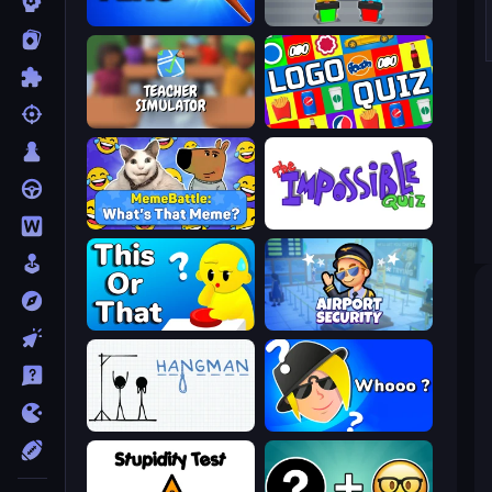
Paint the Flag
Guess Their Answer
Teacher Simulator
Logo Quiz: Game World Trivia
MemeBattle: What's That Meme?
The Impossible Quiz
ToT or Trivia
Airport Security
Hangman
Whooo?