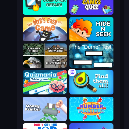
Computer Repair
Mini Games Quiz
The World's Easyest Game
Hide N Seek
QuizzLand Trivia
The Dumb Test
Quizmania: Trivia Game
Find Them All!
Money Printer
Number Masters