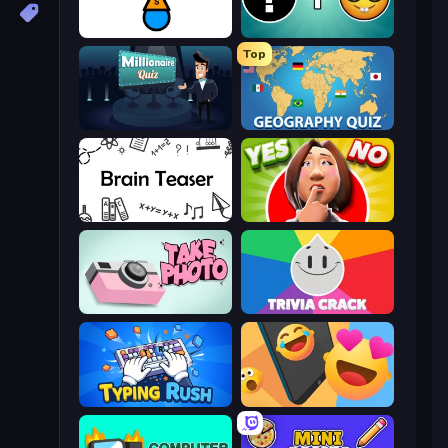
Stupidity Test
Emoji Guess Master!
Top
Millionaire Quiz
Geography Quiz: Flags and Capitals
Brain Teaser
Yes or No Challenge
Take Photo
Trivia Crack
Typing Rush
Reply Run