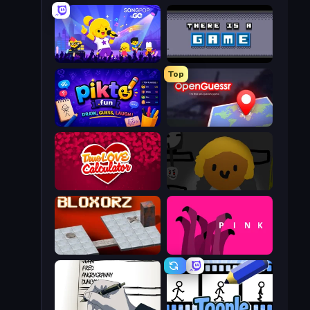
SongPop GO
There Is No Game
Top
Pikto.fun
OpenGuessr - Geo Guessing
Love Calculator
Seven Days in Purgatory
Bloxorz
pink (Bart Bonte)