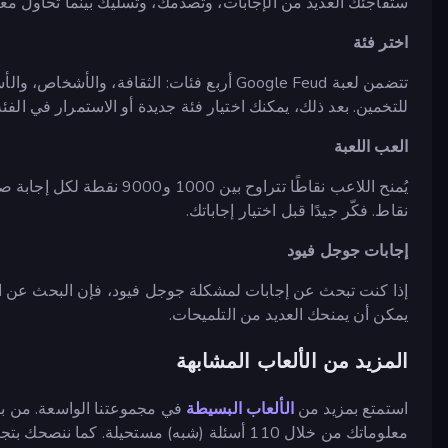
ستفاجئك العديد من الإجابات، وتصدمك، وتسليك بينما تحاول معر
اختر فئة
تتضمن لعبة Google Feud أربع فئات: الثقافة،
للتخمين. بعد ذلك، يمكنك اختيار فئة جديدة أو الاستمرار في الفئة 
العب اللعبة
يُمنح اللاعب نقاطًا تتراوح 
نقاط. فكّر جيدًا قبل اختيار إجاباتك.
إجابات جوجل فيود
إذا كنت تبحث عن إجابات لمشكلة جوجل فيود، فإن البحث عن الع
يمكن أن يمنحك العديد من التلميحات.
المزيد من الألعاب المشابهة
استمتع بمزيد من
الألعاب البسيطة
في مجموعتنا الواسعة. من بي
معلوماتك من خلال 110 أسئلة (شبه) مستحيلة. كما ننصحك بتجربة ألعاب الكلمات الصعبة الأخرى مثل