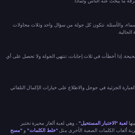
فة ما يبحث عنه الناس ولماذا.
 والأشخاص، والأسماء، والأسئلة. تتكون كل جولة من سؤال واحد وثلاث محاولات
الحالية.
بين 1000 و9000 نقطة لكل إجابة صحيحة. إذا أخطأت في ثلاث إجابات، تنتهي الجولة ولا تحصل على أي
بارة الجزئية في جوجل والاطلاع على خيارات الإكمال التلقائي
نها
لعبة "الاختبار المستحيل"
، وهي لعبة ألغاز محيرة تختبر
"خلط الكلمات"
و
"مسح