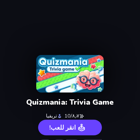
Quizmania: Trivia Game
٨٫٧/10
تريفيا
انقر للعب!