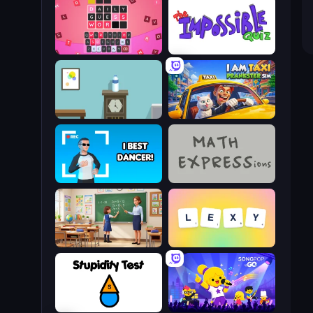
Wordling
The Impossible Quiz
Flip Bottle
I Am Taxi Prankster Sim
I Best Dancer!
MATH EXPRESSions
High School Teacher Simulator
Lexy
Stupidity Test
SongPop GO