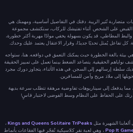
 متضاربة تُثير الريبة. دقتك في التفاصيل أساسية، ومهمتك هي
لقاء القبض على الشخص. أثناء تفتيشك للركاب، ستكتشف مجموعة
والبط المطاطي، قد يكون بسهولة يخفي موادًا مهربة أكثر خطورة،
 كل تفاعل يُمثل تحديًا جديدًا، وقرار الاعتقال يعتمد عليك وحدك.
ي بيئة بالغة الخطورة حيث يمكنك التعمق في دوافعه. هنا، ستواجه
كشف نواياهم الحقيقية. يتصاعد الضغط بينما تعمل على تمييز الحقيقة
يك سلطة إرسالهم إلى السجن. في هذه الأثناء، يتجاوز دورك مجرد
ويلها إلى ملاذ مريح وآمن للمسافرين.
، مما يدفعك إلى سيناريوهات تفاوضية مرهقة تتطلب سرعة بديهة
درتك على الحفاظ على النظام وسط الفوضى لاختبار قاسٍ!
،
Kings and Queens Solitaire TriPeaks
، وهي لعبة نقر كلاسيكية تُفجّر فيها الفقاعات بأنماط