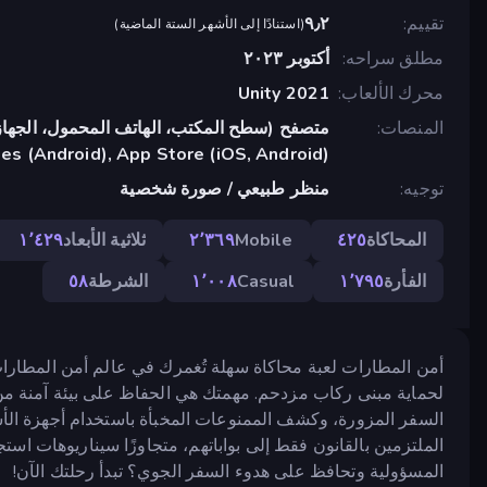
تقييم
٩٫٢
(
استنادًا إلى الأشهر الستة الماضية
)
مطلق سراحه
أكتوبر ٢٠٢٣
محرك الألعاب
Unity 2021
المنصات
متصفح (سطح المكتب، الهاتف المحمول، الجهاز
s (Android), App Store (iOS, Android)
توجيه
منظر طبيعي / صورة شخصية
المحاكاة
٤٢٥
Mobile
٢٬٣٦٩
ثلاثية الأبعاد
١٬٤٢٩
الفأرة
١٬٧٩٥
Casual
١٬٠٠٨
الشرطة
٥٨
أمن المطارات لعبة محاكاة سهلة تُغمرك في عالم أمن المطار
لحماية مبنى ركاب مزدحم. مهمتك هي الحفاظ على بيئة آمنة من
السفر المزورة، وكشف الممنوعات المخبأة باستخدام أجهزة الأ
الملتزمين بالقانون فقط إلى بواباتهم، متجاوزًا سيناريوهات ا
المسؤولية وتحافظ على هدوء السفر الجوي؟ تبدأ رحلتك الآن!