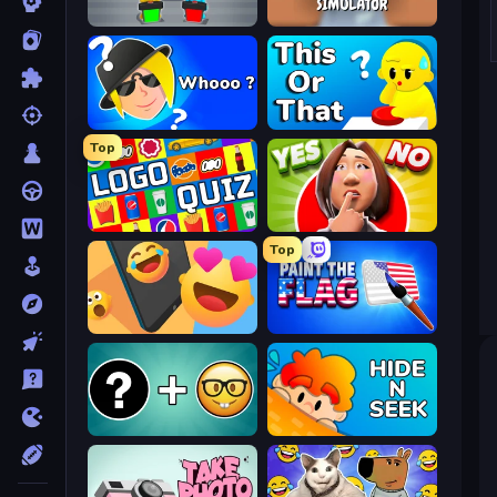
Guess Their Answer
Teacher Simulator
Whooo?
ToT or Trivia
Top
Logo Quiz: Game World Trivia
Yes or No Challenge
Top
Reply Run
Paint the Flag
Emoji Guess Master!
Hide N Seek