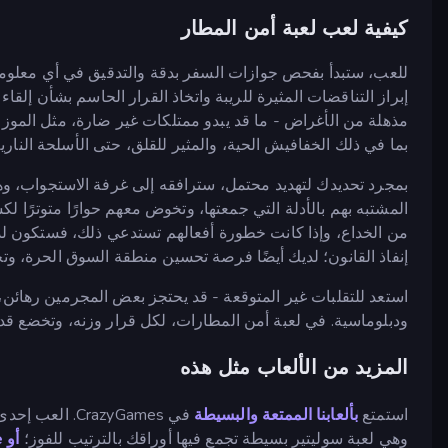
كيفية لعب لعبة أمن المطار
للعب، ستبدأ بفحص جوازات السفر بدقة والتدقيق في أي معلومات
إبراز التناقضات المثيرة للريبة واتخاذ القرار الحاسم بشأن إ
مذهلة من الأغراض - ما قد يبدو ممتلكات غير ضارة، مثل الموز 
بما في ذلك الخفافيش الحية، والمثير للقلق، حتى الأسلحة النارية.
بمجرد تحديدك لتهديد محتمل، سترافقه إلى غرفة الاستجواب، وه
المشتبه بهم بالأدلة التي جمعتها، وتخوض معهم حوارًا متوترًا ل
من الخداع، وإذا كانت خطورة أفعالهم تستدعي ذلك، فستكون لد
إنفاذ القانون؛ لديك أيضًا فرصة تحسين منطقة السوق الحرة، وتح
استعد للتقلبات غير المتوقعة - قد يحتجز بعض المجرمين رهائن
ودبلوماسية. في لعبة أمن المطارات، لكل قرار وزنه، وتخضع ق
المزيد من الألعاب مثل هذه
استمتع
بألعابنا الممتعة والبسيطة
في CrazyGames. العب إحدى ألعابنا الشهيرة مثل
وهي لعبة سوليتير بسيطة تجمع فيها أوراقك بالترتيب للفوز؛
أو Pop It Game