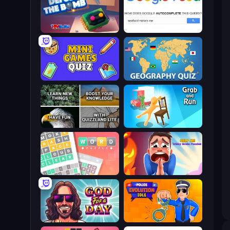
Defuse the Bomb 3D
Google Feud
Mini Games Quiz
Geography Quiz: Flags and Capitals
QuizzLand Trivia
Grab and Run
Wordler
Help Me: Tricky Brain Puzzles
God For a Day: Prequel
Police Evolution Idle