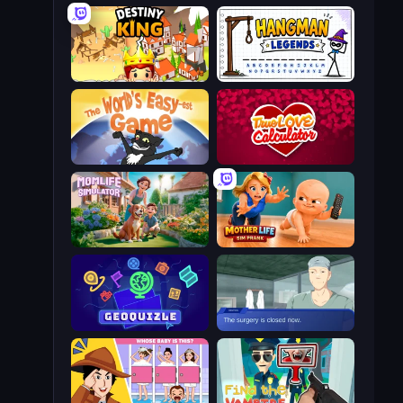
Destiny King
Hangman Legends
The World's Easyest Game
Love Calculator
Momlife Simulator
Mother Life Simulator: Prank
GeoQuizle
Oh So Lucky, Doctor!