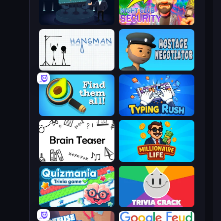
Millionaire Quiz
Night Club Security
Hangman
Hostage Negotiator
Find Them All!
Typing Rush
Brain Teaser
Millionaire Life
Quizmania: Trivia Game
Trivia Crack