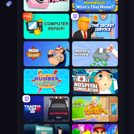
Take Photo
MemeBattle: What's That Meme?
Hot
Computer Repair
The Secret Service
Draw Tattoo
Money Printer
Number Masters
Hospital Simulator
Traffic Cop 3D
Braindom 2: Who is Lying?