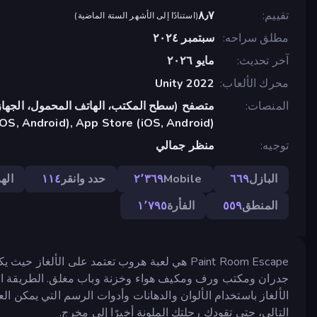
تقييم
٨٫٧
(
استنادًا إلى الأشهر الستة الماضية
)
مطلق سراحه
سبتمبر ٢٠٢٤
آخر تحديث
مايو ٢٠٢٦
محرك الألعاب
Unity 2022
المنصات
متصفح (سطح المكتب، الهاتف المحمول، الجهاز
OS, Android), App Store (iOS, Android)
توجيه
منظر جمالي
البازل
٦٦٩
Mobile
٢٬٣٦٩
حدد وانقر
١١٤
اله
المنطق
٥٥٩
الفأرة
١٬٧٩٥
Paint Room Escape هي لعبة هروب تعتمد على الألغ
جدران ومكتب ورف ومكيف هواء وخزنة وباب مغلق. الطريقة ال
الألغاز باستخدام الألوان والدهانات وأدوات الرسم التي يمكن ال
التالي، حتى تقودك رحلتك الملونة أخيرًا إلى مخرج.