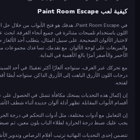
كيفية لعب Paint Room Escape
في Paint Room Escape، هدفك هو فتح الأبواب م
اللون باستخدام تلميحات متناثرة في جميع أنحاء الغرفة. ابحث
لاختيار الألوان الصحيحة. على سبيل المثال، يتطلب أحد الألغاز
والمربعات على لوحة الألوان. مع تقدمك، تساعدك مجموعات مخت
الأحمر والأصفر أمرًا بالغ الأهمية في البداية.
مع تحركك عبر الغرف، ستواجه ألغازًا أكثر تعقيدًا. في أحد الس
درجات اللون الأزرق الباهت إلى الأزرق الداكن. ستواجه أيضًا أق
لفتحه.
إن إكمال هذه التحديات يمنحك مكافأة تتمثل في الحصول على عن
أقسام الأبواب المقابلة. تظهر أدلة ألوان جديدة أثناء شطف الأش
إن التعامل مع أدوات مختلفة، مثل أدوات التحكم في درجة الحرا
يجب عليك ضبط درجة الحرارة لطلاء الباب بلون معين، ثم ضبطها
تتضمن إحدى التحديات النهائية ترتيب أقلام الرصاص وتدوير الأشي