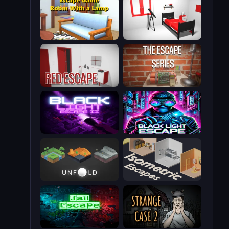
Escape Game: Room With a Lamp
The White Room 3D
Red Escape
Escape Series
Black Light Escape 2
Black Light Escape
Unfold Escape Room Puzzle
Isometric Escapes
Jail Escape
Escape Room: Strange Case 2