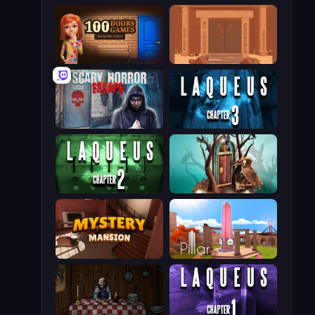
100 Doors
Faraway: Puzzle Escape
Scary Horror Escape Room
Laqueus Escape: Chapter III
Laqueus Escape: Chapter II
Doors: Paradox
Mystery Mansion: Puzzle Escape
The Pillar