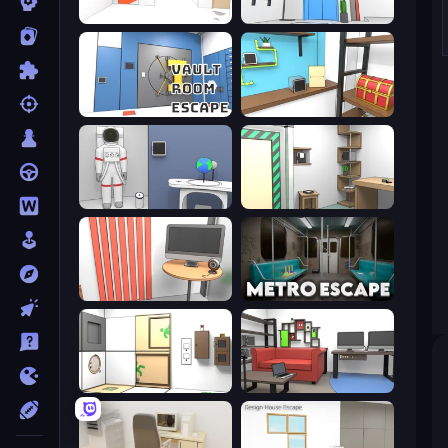
Mirror Room Escape
Elevator Room Escape
Vault Room Escape
Game Cafe Escape
Space Museum Escape
Machine Room Escape
Computer Office Escape
Metro Escape
Puzzle Room Escape
Video Studio Escape