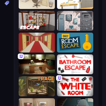
House Escape: Office
Design House Escape
Kitchen Escape
Cube Stories: Escape
Escape or Die 4
Daily Room Escape
Vintage Escape
Bathroom Escape
TRACE
The White Room