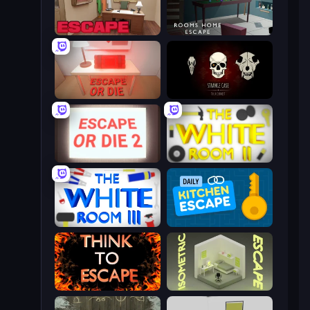
Escape or Die 3
Rooms Home Escape
Escape or Die
Room Escape: Strange Case
Escape or Die 2
The White Room 2
The White Room 3
Daily Kitchen Escape
Think to Escape
Isometric Escape