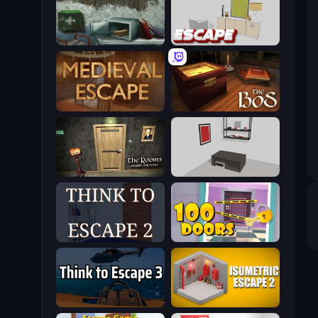
Big Giant Games (Prison Escape Puzzle)
The White Room 4
Medieval Escape
The Box of Secrets
The Rooms: Escape Challenge
The White Room 5
Think to Escape 2
Open 100 Doors
Think to Escape 3
Isometric Escape 2