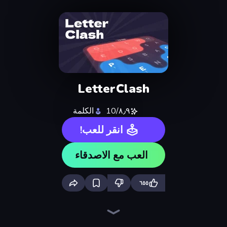
LetterClash
٨٫٩/10
الكلمة
انقر للعب!
العب مع الاصدقاء
٦٥٥