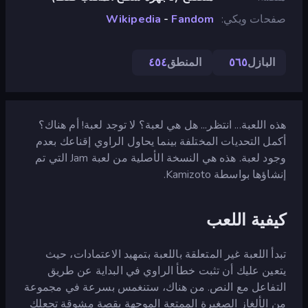
صفحات ويكي
Fandom
-
Wikipedia
البازل
٥٦٥
المنطق
٤٥٤
هذه اللعبة... انتظر... هل هي لعبة؟ لا توجد لعبة! أم هناك؟
أكمل التحديات المختلفة بينما يحاول الراوي إقناعك بعدم
وجود لعبة. هذه هي النسخة الأصلية من لعبة Jam التي تم
إنشاؤها بواسطة Kamizoto.
كيفية اللعب
تبدأ اللعبة غير المتعلقة باللعبة بتمهيد الاعتمادات، حيث
يتعين عليك أن تثبت خطأ الراوي في البداية عن طريق
التفاعل مع النص. من هناك، ستنغمس بسرعة في مجموعة
من الألغاز الصغيرة الممتعة الموجهة بقصة مشوقة تجعلك