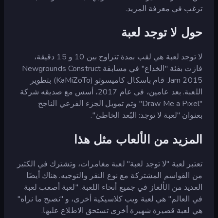
ترغب في معرفة المزيد.
حول لا توجد لعبة
لا توجد لعبة هي لقب بمدة تتراوح بين 10 و 15 دقيقة،
فازت بفئة "الخداع" في مسابقة Newgrounds Construct
Jam 2015. قام باسكال كاميسوتو (KaMiZoTo) بتطوير
اللعبة. بعد عامين، في عام 2017، أسس مع صديقه شركة
"Draw Me a Pixel" وتم تمويل الجزء الفرعي الناجح
بعنوان "لعبة لا توجد: البُعد الخاطئ".
المزيد من الألعاب مثل هذا
تعتبر لعبة "لا توجد لعبة" لعبة مغامرات، وتشترك في الكثير
من القواسم المشتركة مع نوع النقر والتوجيه. هناك أيضًا
العديد من الألغاز في جميع أنحاء اللعبة. "لعبة أصعب لعبة
في العالم" هي لعبة ويب كلاسيكية أخرى، و "نصبح ما نراه"
هي لعبة قصيرة شهيرة أخرى تستحق الاطلاع عليها.