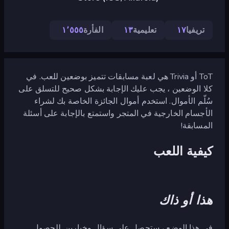
تريفيا
١٧
تعليمية
١٣
الفأرة
١٬٥٥٥
ToT أو Trivia هي لعبة مسابقات تتميز بوضعين للعب. في
كلا الوضعين ، يجب عليك الإجابة بشكل صحيح للتسلق على
سُلّم الأموال. استخدم أموال الجائزة الخاصة بك لشراء
الأجسام الخارجية في المتجر واستمتع بالإجابة على أسئلة
المسابقة!
كيفية اللعب
هذا أو ذاك
في هذا الوضع ، ستحصل على سؤال وخيارين. للحصول