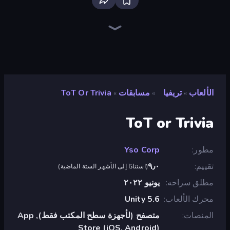
WorldGuessr Free GeoGuessr
Paint the Flag
Guess Their Answer
Trivia Crack
Find Them All!
Logo Quiz: Game World Trivia
MemeBattle: What's That Meme?
Millionaire Quiz
Quizmania: Trivia Game
QuizzLand Trivia
Geography Quiz: Flags and Capitals
The Impossible Quiz
Daily Timeline
OpenGuessr - Geo Guessing
Trivia
European Football Quiz
SongPop GO
الألعاب
تريفيا
مسابقات
ToT Or Trivia
»
»
»
ToT or Trivia
مطور
Yso Corp
تقييم
٩٫٠
(
استنادًا إلى الأشهر الستة الماضية
)
مطلق سراحه
يونيو ٢٠٢٢
محرك الألعاب
Unity 5.6
المنصات
متصفح (لأجهزة سطح المكتب فقط), App
Store (iOS, Android)