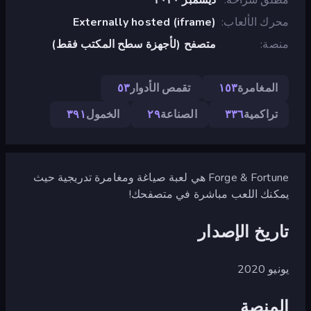
محرك الألعاب
Externally hosted (iframe)
منصة
متصفح (لأجهزة سطح المكتب فقط)
المغامرة
١٥٣
تقمص الأدوار
٥٣
تراكمية
٣٣٦
الصناعة
٢٩
الخمول
٣٩١
Forge & Fortune هي لعبة صياغة ومغامرة تدريجية حيث
يمكنك اللعب مباشرة في متصفحك!
تاريخ الإصدار
يونيو 2020
المنصة