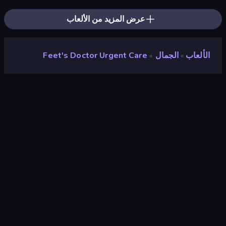
عرض المزيد من الألعاب
الألعاب
الجمال
Feet's Doctor Urgent Care
»
»
Feet's Doctor Urgent Care
مطور
Playtouch
تقييم
٨٫٣
(
استنادًا إلى الأشهر الستة الماضية
)
مطلق سراحه
أغسطس ٢٠٢٠
محرك الألعاب
Externally hosted (iframe)
المنصات
متصفح (سطح المكتب، الهاتف المحمول،
الجهاز اللوحي), تطبيق CrazyGames
(iOS, Android), App Store (Android)
توجيه
لَوحَة