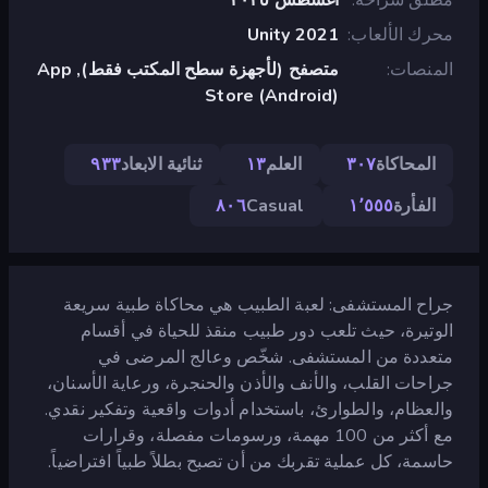
محرك الألعاب
Unity 2021
المنصات
متصفح (لأجهزة سطح المكتب فقط), App
Store (Android)
المحاكاة
٣٠٧
العلم
١٣
ثنائية الابعاد
٩٣٣
الفأرة
١٬٥٥٥
Casual
٨٠٦
جراح المستشفى: لعبة الطبيب هي محاكاة طبية سريعة
الوتيرة، حيث تلعب دور طبيب منقذ للحياة في أقسام
متعددة من المستشفى. شخّص وعالج المرضى في
جراحات القلب، والأنف والأذن والحنجرة، ورعاية الأسنان،
والعظام، والطوارئ، باستخدام أدوات واقعية وتفكير نقدي.
مع أكثر من 100 مهمة، ورسومات مفصلة، وقرارات
حاسمة، كل عملية تقربك من أن تصبح بطلاً طبياً افتراضياً.