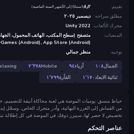
تقييم
٨٫٢
(
استنادًا إلى الأشهر الستة الماضية
)
مطلق سراحه
ديسمبر ٢٠٢٥
محرك الألعاب
Unity 2022
المنصات
متصفح (سطح المكتب، الهاتف المحمول، الجهاز
yGames (Android), App Store (Android)
توجيه
منظر جمالي
الجمال
١٠٨
أزياء
٩٤
Mobile
٢٬٣٧٨
elaxing
ثنائية الابعاد
١٬١٧٠
الفأرة
١٬٧٩٩
خياط منسق: يوميات الموضة هي لعبة محاكاة أنيقة للتصميم، حيث
من القماش إلى الغرزة النهائية، وأدر متجرك الخاص، وسجّل إ
تخصيص لا حصر لها، سيبرز ذوقك في الموضة في كل إطلالة تبتك
عناصر التحكم