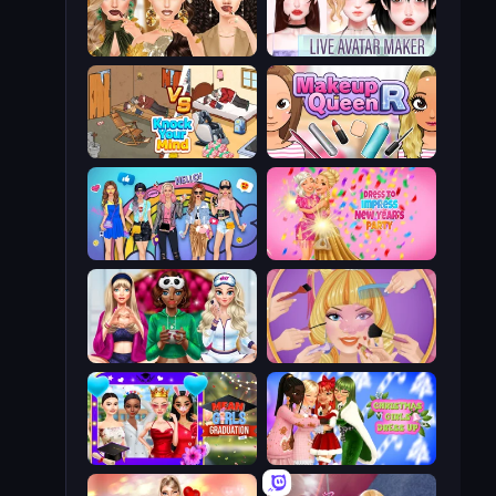
Autumn Glam Gala
Live Avatar Maker: Girls
Knock Your Mind
Make Up Queen R
College Girls Team Makeover
Dress To Impress: New Year's Party
BFFs Luxury Loungewear
Extreme Makeover
Mean Girls Graduation Day
Christmas Girls Dress Up