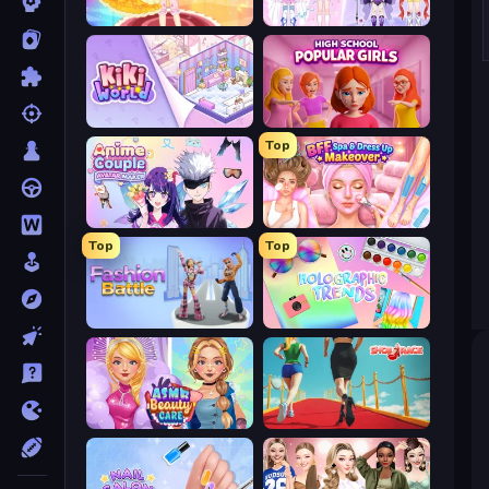
Royal Glow Princess Makeover
Idol Livestream: Fashion Game
KiKi World
High School Popular Girls
Top
Anime Couple: Avatar Maker
BFF Makeover - Spa & Dress Up
Top
Top
Fashion Battle
Holographic Trends
ASMR Beauty Care
Shoe Race