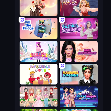
GRWM Date Night
Fashion Holic
Fill The Fridge
Fashion Challenge: Catwalk Run
Lulu's Fashion World
Wendy Soft Girl Makeup
Impossible Date
Makeover Surgeons
Anime Girls Dress Up Games
BFFs K-Pop Fangirls