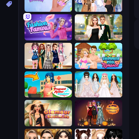
Nail Salon
Fashion Week 2025
Fashion Famous
Valentine's Day Proposal
Back To School: Uniforms Edition
Swimming Pool Romance
Pregnant Mother Simulator
Model Wedding
Glamour Beach Life
K-Pop Halloween Dress Up