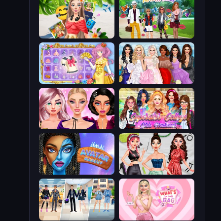
Travel with Me: ASMR Edition
Superstar Family Dress Up
Anime Princess Dress Up
Model Dress Up Girl
New Year Makeup Trends
Superstar College Girls Makeover
Avatar Make Up
Brat Girl Summer
College Girl & Boy Makeover
What's In My Bag