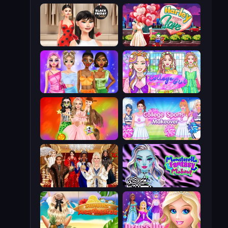
Shopaholic Black Friday
Harley Learns To Love
Monochrome Looks
College Girl Coloring Dress Up
Iconic Halloween Costumes
College Sport Team Makeover
Royal Dress Up - Fashion Queen
Monsterella Fantasy Makeup