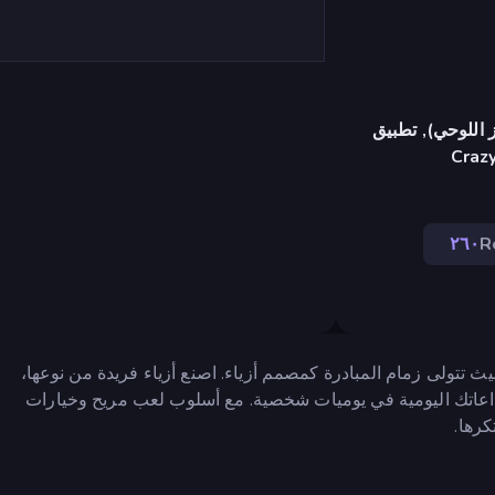
 اللوحي), تطبيق
Craz
٢٦٠
R
 تتولى زمام المبادرة كمصمم أزياء. اصنع أزياء فريدة من نوعها،
بداعاتك اليومية في يوميات شخصية. مع أسلوب لعب مريح وخيارات
رها.