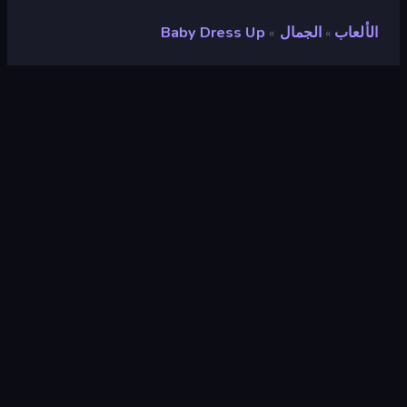
الألعاب
الجمال
Baby Dress Up
»
»
Baby Dress Up
مطور
ARPAPLUS
تقييم
٨٫٩
(
استنادًا إلى الأشهر الستة الماضية
)
مطلق سراحه
مايو ٢٠٢٣
محرك الألعاب
Unity 2022
المنصات
متصفح (سطح المكتب، الهاتف المحمول،
الجهاز اللوحي), تطبيق CrazyGames
(Android), App Store (iOS, Android)
توجيه
لَوحَة
الجمال
١٠٦
أزياء
٩٢
الموضة
٩٨