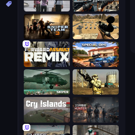
Sniper Assassin - Government Agent
Sure Shot
Sniper Team 3
Ghost Sniper
Forward Assault Remix
Special Ops: GO
SNIPER
Mountain Operation
Cry Islands
Zombie Hunter