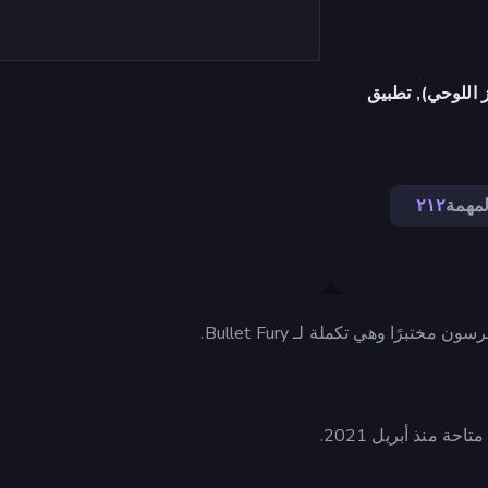
 اللوحي), تطبيق
لمهمة
٢١٢