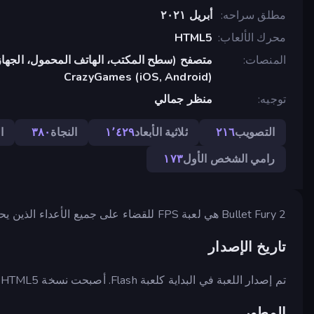
مطلق سراحه
أبريل ٢٠٢١
محرك الألعاب
HTML5
المنصات
متصفح (سطح المكتب، الهاتف المحمول، الجهاز
CrazyGames (iOS, Android)
توجيه
منظر جمالي
التصويب
٢١٦
ثلاثية الأبعاد
١٬٤٢٩
النجاة
٣٨٠
ا
رامي الشخص الأول
١٧٣
Bullet Fury 2 هي لعبة FPS للقضاء على جميع الأعداء الذين يحرسون مختبرًا وهي تكملة لـ Bullet Fury.
تاريخ الإصدار
تم إصدار اللعبة في البداية كلعبة Flash. أصبحت نسخة HTML5 متاحة منذ أبريل 2021.
المطور