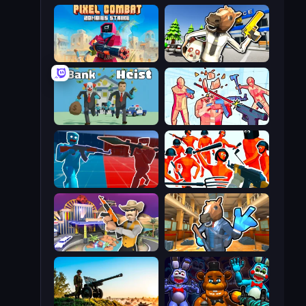
Pixel Combat: Zombies Strike
Bank Robbery: Escape
Bank Heist
Time Shooter 2
Battle of the Soldiers: Red vs Blue
Funny Shooter - Destroy All
Casino Robbery
Bank Robbery 2