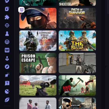
Take Actions
BodyCamera Shooter
Bullet Force
Path of Survivor
Command Strike FPS
The Battleground
Prison Escape
Warfare Area
Dead Zed
Death City Zombie Invasion