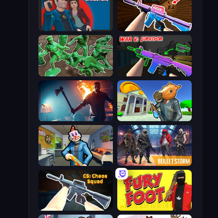
Max vs Gangsters
KS Z
Soldiers - Capture and Control!
War V: Survivor
You Are Being Watched
Bank Robbery 3
Save the Hostages
Bulletstorm
CS: Chaos Squad
Fury Foot