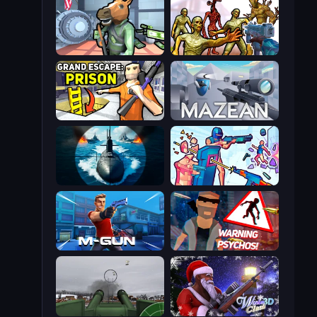
Bank Robbery
Monster Shooter Apocalypse
Grand Escape: Prison
Mazean
Ships Battlefield 3D
Time Shooter 3: SWAT
Muscle Gun.IO
City of Psychos
Flakmeister
Winter Clash 3D