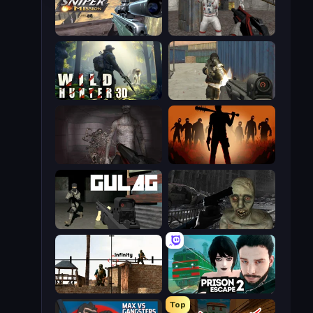
Sniper Mission
Battle Area
Wild Hunter 3D
Masked Forces
Portal Of Doom: Undead Rising
Deads on the Road
Gulag
C-Virus Game: Outbreak
Lethal Sniper 3D: Army Soldier
Prison Escape 2
Top