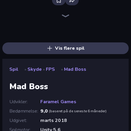
Sniper Mission
Wild Hunter 3D
CS: Chaos Squad
Ships Battlefield 3D
Kirka.io
SkillWarz
Merge Rush Z
Grandfather Road Chase: Shooter
Command Strike FPS
Dead Zed
Zombie World
Pixel Combat: Zombies Strike
Western Sniper
Sniper Shot: Bullet Time
Block Contra: Clutch Strike
Duck Hunt
Time Shooter 2
Bullet Fury 2
Vis flere spil
Spil
Skyde
FPS
Mad Boss
»
»
»
Mad Boss
Udvikler
Faramel Games
Bedømmelse
9,0
(
baseret på de seneste 6 måneder
)
Udgivet
marts 2018
Spilmotor
Unity 5.6