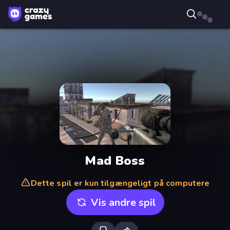
Mad Boss
Dette spil er kun tilgængeligt på computere
Vis andre spil