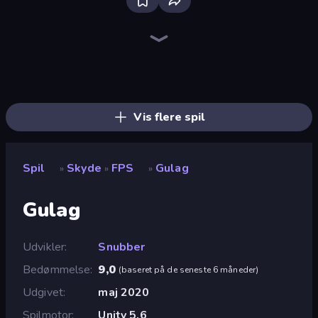
Bloxd.io
Ragdoll Archers
EvoWars.io
Piece of Cake: Merge and Bake
Veck.io
Racing Limits
Traffic Rider
Mahjongg Solitaire
Screw Out: Bolts and Nuts
Words of Wonders
Piles of Mahjong
Designville: Merge & Design
Miniblox
Space Waves
Stickman Clash
SkillWarz
Fortzone Battle Royale
Arrow Escape
Vis flere spil
Spil
Skyde
FPS
Gulag
»
»
»
Gulag
Udvikler
Snubber
Bedømmelse
9,0
(
baseret på de seneste 6 måneder
)
Udgivet
maj 2020
Spilmotor
Unity 5.6