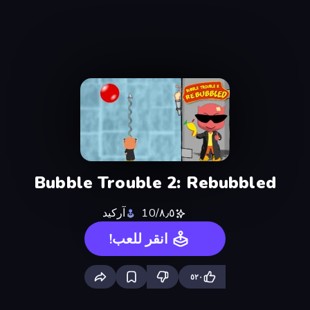
Bubble Trouble 2: Rebubbled
٨٫٥/10
آركيد
انقر للعب!
٥٢٠