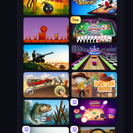
Slingshot Fortress
Carrom Stars.io
Top
Bounce Return
Gin Rummy Mania
Artillery Vs Tanks
Super Bowling Mania
Earn to Die: Zombie Ride
Western Sniper
Fishing Anomaly
Disk Strike: Carrom Challenge