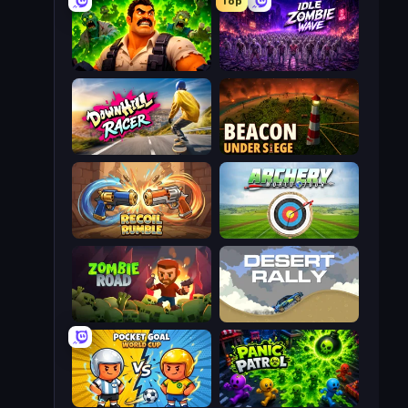
Top
Zombie Lab Escape
Idle Zombie Wave: Survivors
Downhill Racer
Beacon Under Siege
Recoil Rumble
Archery World Tour
Zombie Road
Desert Rally
Pocket Goal: World Cup
Panic Patrol