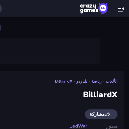
الألعاب
»
رياضة
»
بلياردو
»
BilliardX
BilliardX
مشاركة
مطور
LedWar