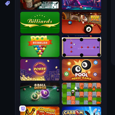
The Best Russian Billiards
Pool Hustlers
Billiards
Royal Pool
Pool Bubbles
Blast Billiards 4
Las Vegas Poker
Pool Merge Mania
8 Ball Merge
Bomber Friends