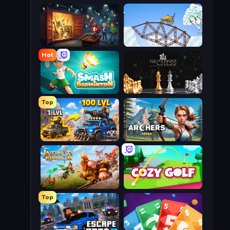
Container Auction
Railway Bridge
Hot
Smash Badminton
The Chess
Top
AOD - Art Of Defense
Archers Arena
Infinity Kingdom
Cozy Golf
Top