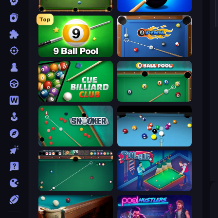
8 Ball Billiards Classic
8 Ball Pool Billiards Multiplayer
Top
9 Ball Pool Online Multiplayer
8 Ball Pool
Cue Billiard Club
9 Ball Pool
Snooker
Billiards Pool 8
Mafia Billiard Tricks
Pool Club