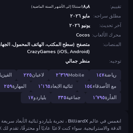
تقييم
٨٫٨
(
استنادًا إلى الأشهر الستة الماضية
)
مطلق سراحه
مايو ٢٠٢٦
آخر تحديث
يونيو ٢٠٢٦
محرك الألعاب
Cocos
المنصات
متصفح (سطح المكتب، الهاتف المحمول، الجهاز
CrazyGames (iOS, Android)
توجيه
منظر جمالي
رياضة
١٤٧
Mobile
٢٬٣٦٩
لاعبان
٢٢٥
الفيزيا
مع الأصدقاء
١٥٤
ثنائية الابعاد
١٬١٦٥
المهارة
٢٥٩
الفأرة
١٬٧٩٥
جماعية
٣٣٥
بلياردو
١٧
انغمس في عالم
BilliardX
، تجربة بلياردو ثنائية الأبعاد سري
الدقة والاستراتيجية. سواء كنت لاعبًا عاديًا أو محترفًا، تقدم لك BilliardX تجربة لعب سلسة وفيزياء واقعية تجعل كل تسديدة مؤثرة.