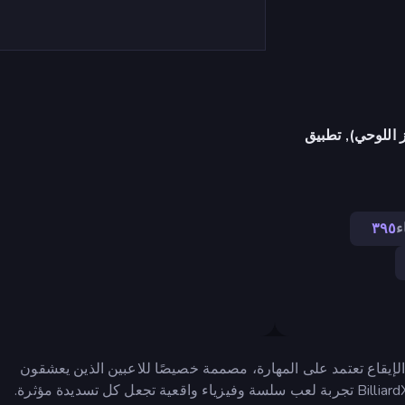
 اللوحي), تطبيق
ء
٣٩٥
عة الإيقاع تعتمد على المهارة، مصممة خصيصًا للاعبين الذين يعشقون