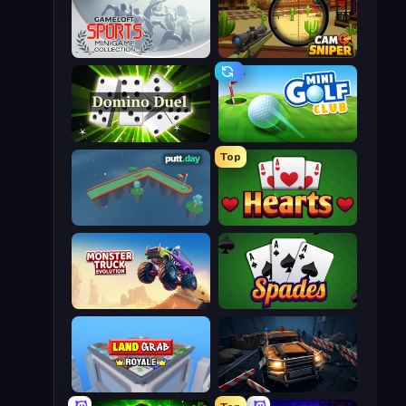
Gameloft Sports Minigame Collection
Camo Sniper
Domino Duel
Mini Golf Club
Top
putt.day
Hearts: Classic
Monster Truck Evolution
Spades
Landgrab Royale
Cars vs Zombies