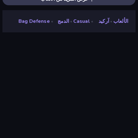
الألعاب
آركيد
Casual
الدمج
Bag Defense
»
»
»
»
Bag Defense
مطور
Onki Games
تقييم
٩٫٠
(
استنادًا إلى الأشهر الستة الماضية
)
مطلق سراحه
يناير ٢٠٢٥
آخر تحديث
مايو ٢٠٢٦
محرك الألعاب
Unity 6
المنصات
متصفح (سطح المكتب، الهاتف المحمول،
الجهاز اللوحي), تطبيق CrazyGames
(Android)
توجيه
منظر طبيعي / صورة شخصية