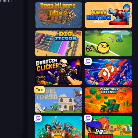
e armi
Deep Miners Idle 2
Human Resistance
Dig Tycoon
Monster Mixer Idle
Dungeon Clicker
Fish Catch Idle
Top
Babel Tower
Planetary Defense