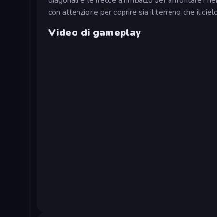
diagonali e le frecce a rimbalzo per affrontare i nem
con attenzione per coprire sia il terreno che il cielo
Video di gameplay