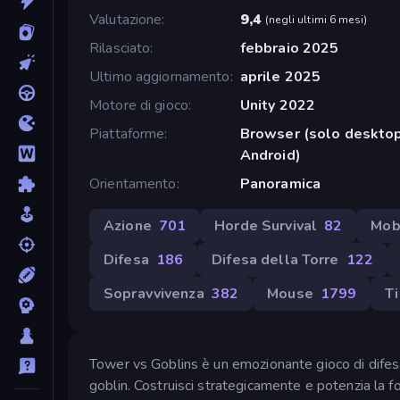
Valutazione
9,4
(
negli ultimi 6 mesi
)
Rilasciato
febbraio 2025
Ultimo aggiornamento
aprile 2025
Motore di gioco
Unity 2022
Piattaforme
Browser (solo desktop
Android)
Orientamento
Panoramica
Azione
701
Horde Survival
82
Mob
Difesa
186
Difesa della Torre
122
Sopravvivenza
382
Mouse
1799
Ti
Tower vs Goblins è un emozionante gioco di difesa d
goblin. Costruisci strategicamente e potenzia la fo