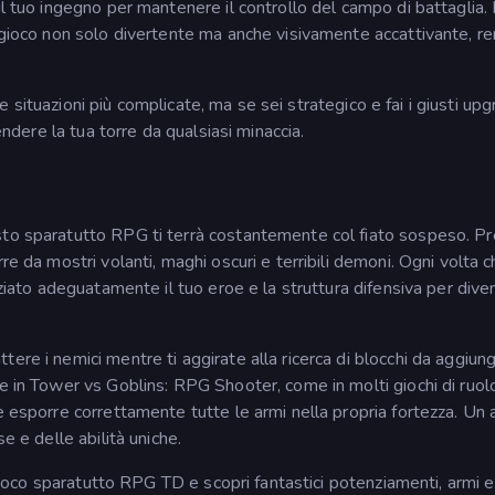
l tuo ingegno per mantenere il controllo del campo di battaglia. I
l gioco non solo divertente ma anche visivamente accattivante, 
i e situazioni più complicate, ma se sei strategico e fai i giusti upg
endere la tua torre da qualsiasi minaccia.
sto sparatutto RPG ti terrà costantemente col fiato sospeso. Pr
re da mostri volanti, maghi oscuri e terribili demoni. Ogni volta c
nziato adeguatamente il tuo eroe e la struttura difensiva per dive
tere i nemici mentre ti aggirate alla ricerca di blocchi da aggiun
e in Tower vs Goblins: RPG Shooter, come in molti giochi di ruolo
e esporre correttamente tutte le armi nella propria fortezza. Un 
e e delle abilità uniche.
o gioco sparatutto RPG TD e scopri fantastici potenziamenti, armi e 