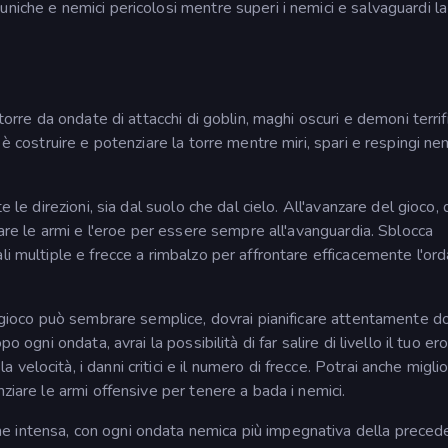
niche e nemici pericolosi mentre superi i nemici e salvaguardi la
torre da ondate di attacchi di goblin, maghi oscuri e demoni terrifi
è costruire e potenziare la torre mentre miri, spari e respingi nem
 le direzioni, sia dal suolo che dal cielo. All'avanzare del gioco, 
iare le armi e l'eroe per essere sempre all'avanguardia. Sblocca
li multiple e frecce a rimbalzo per affrontare efficacemente l'ord
il gioco può sembrare semplice, dovrai pianificare attentamente d
 ogni ondata, avrai la possibilità di far salire di livello il tuo ero
elocità, i danni critici e il numero di frecce. Potrai anche miglio
ziare le armi offensive per tenere a bada i nemici.
e intensa, con ogni ondata nemica più impegnativa della preced