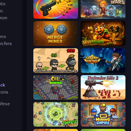
nto:
o,
 non
Chair Force Buzz
Wall Wars
dono
osfera
Merge Miner
Hivebound
Raid Heroes: Sword and Magic
Legend of Hero
ck
oria.
Oil Mining 3D: Petrol Factory
Defender Idle 2
difese
Jackal Zombie Survival
Idle Mining Empire