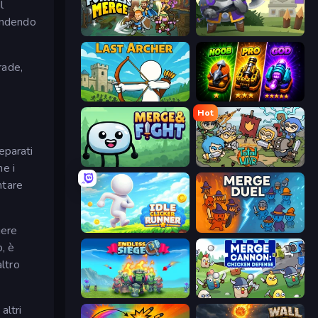
l
rendendo
Fortress Merge
Heroes Tower
rade,
Last Archer
Merge Survival
Hot
eparati
Merge & Fight
Raid Heroes: Total War
he i
ntare
gere
Idle Clicker Runner
MergeDuel.io
, è
altro
Endless Siege
Merge Cannon: Chicken Defense
altri