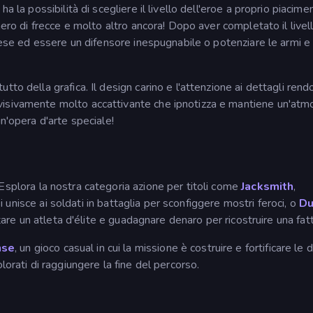
a la possibilità di scegliere il livello dell'eroe a proprio piacime
mero di frecce e molto altro ancora! Dopo aver completato il livell
ifese ed essere un difensore inespugnabile o potenziare le armi e
tto della grafica. Il design carino e l'attenzione ai dettagli ren
visivamente molto accattivante che ipnotizza e mantiene un'atm
n'opera d'arte speciale!
splora la nostra categoria azione per titoli come
Jacksmith
,
 si unisce ai soldati in battaglia per sconfiggere mostri feroci, o
Du
ntare un atleta d'élite e guadagnare denaro per ricostruire una fatt
nse
, un gioco casual in cui la missione è costruire e fortificare le 
lorati di raggiungere la fine del percorso.