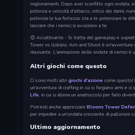
miglioramenti. Dopo aver sconfitto ogni ondata, si h
potenza e velocità d'attacco, critico dei danni, nu
potenzia la tua fortezza: sta a te potenziare le d
lasciare che i nemici si avvicinino a te.
😍 Accattivante - Si tratta del gameplay e soprattu
Tower vs Goblins: Aim and Shoot è un'avventura 
rilassante. L'animazione delle ondate di nemici è u
Altri giochi come questo
Ci sono molti altri
giochi d'azione
come questo! E
un'avventura di crafting in cui si forgiano armi e ci
Life
, in cui si allena un anatroccolo per farlo dive
Potresti anche apprezzare
Bloons Tower Defe
per impedire a un'ondata crescente di palloncini co
Ultimo aggiornamento