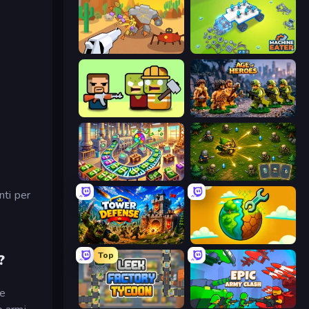
Idle Gun Survivor
Machine Eater
Zombie Horde: Build & Survive
Age of Heroes
Money Factory: Tycoon Idle Game
Tiny Ranger
nti per
,
Tower Defense
Land Explorers: Merge & Build
Top
?
ce
Leek Factory Tycoon
Epic Army Clash