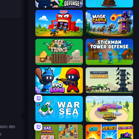
World Z Defense - Zombie Defense
Furry Road
TimeWarriors
Mage Castle Idle Defense
Age of Tanks Warriors: TD War
Stickman Tower Defense Idle 3D
Evo Gears
Iron Towers Alliance
War Sea
Snake Shooter: Tower Battle
ioni dei
n