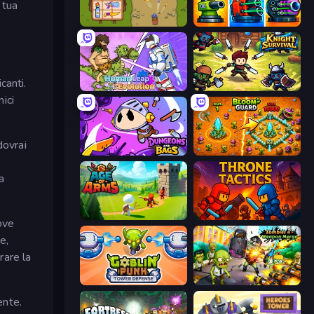
 tua
Bag Defense
Pumpkin Defense: Merge Cannon
canti.
Human Leap: Evolution
Knight Survival
ici
dovrai
Dungeons and Bags
BloomGuard
a
Age Of Arms
Throne Tactics
ove
e,
rare la
Goblin Punk Tower Defense
Zombies 4 Weapon Merge
ente.