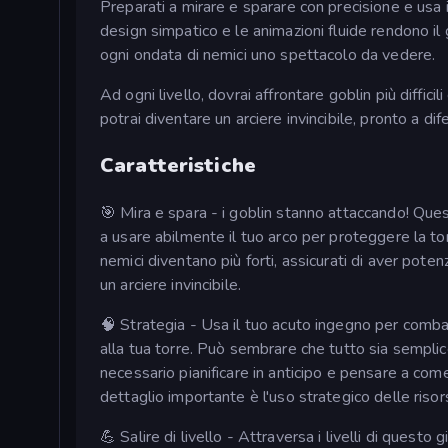
Preparati a mirare e sparare con precisione e usa i
design simpatico e le animazioni fluide rendono i
ogni ondata di nemici uno spettacolo da vedere.
Ad ogni livello, dovrai affrontare goblin più difficil
potrai diventare un arciere invincibile, pronto a dif
Caratteristiche
🎯 Mira e spara - i goblin stanno attaccando! Que
a usare abilmente il tuo arco per proteggere la tor
nemici diventano più forti, assicurati di aver pote
un arciere invincibile.
🧠 Strategia - Usa il tuo acuto ingegno per combat
alla tua torre. Può sembrare che tutto sia semplic
necessario pianificare in anticipo e pensare a com
dettaglio importante è l'uso strategico delle risors
💪 Salire di livello - Attraversa i livelli di quest