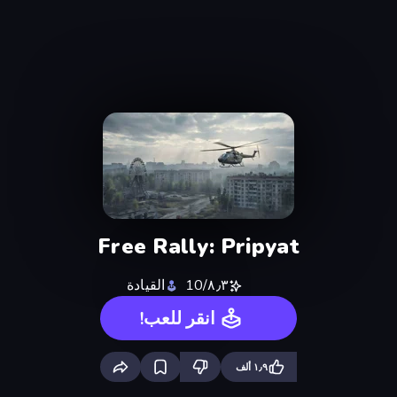
Free Rally: Pripyat
٨٫٣/10
القيادة
انقر للعب!
١٫٩ ألف