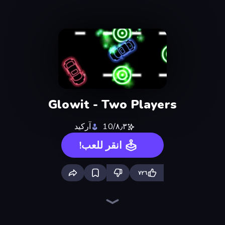
Glowit - Two Players
٨٫٣/10
آركيد
انقر للعب!
٧٢٦