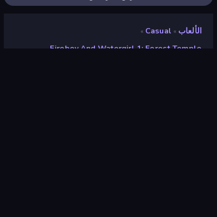
الألعاب
Casual
»
»
Fireboy And Watergirl 1: Forest Temple
Fireboy and Watergirl 1:
Forest Temple
تقييم
٧٫٧
(
استنادًا إلى الأشهر الستة الماضية
)
مطلق سراحه
مايو ٢٠١٨
محرك الألعاب
Externally hosted (iframe)
المنصات
متصفح (سطح المكتب، الهاتف المحمول،
الجهاز اللوحي), تطبيق CrazyGames
(iOS, Android)
صفحات ويكي
Fandom