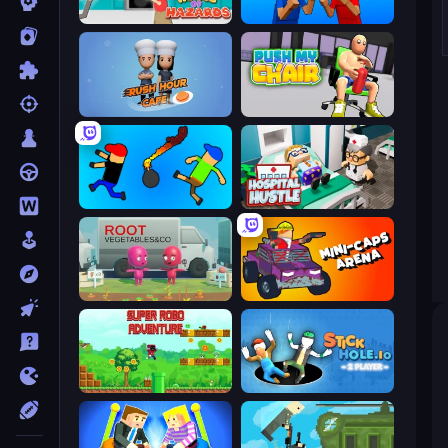
House of Hazards
Puppet Fighter 2 Player
Rush Hour Cafe
Push My Chair
Mini-Caps: Bombs
Hospital Hustle
Root Vegetables & Co
Mini-Caps: Arena
Super Robo - Adventure
Stickhole.io