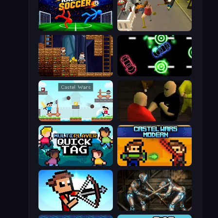
Ragdoll Soccer 2 Players
Drunk-Fu: Wasted Masters
Miners' Adventure
Glowit - Two Players
Castle Wars
Kuja
Multiplayer Quick Tag
Castle Wars: Modern
Stick Archers Battle
Striker Dummies