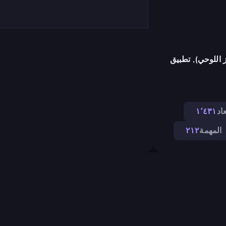
 اللوحي), تطبيق
عاد
١٬٤٣١
المهمة
٢١٢