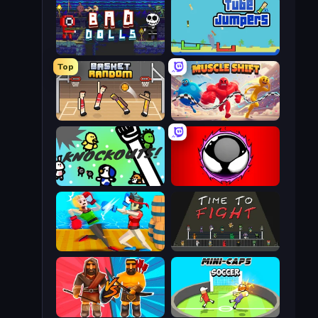
Bad Dolls
Tube Jumpers
Top
Basket Random
Muscle Shift
KNOCKOUTS!
Splatmans
Funny Ragdoll Wrestlers
Time to Fight
Medieval Battle 2P
Mini-Caps: Soccer