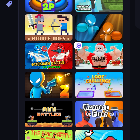
Ragdoll Arena 2 Player
Getaway Shootout
Castle Wars: Middle Ages
Drunken Boxing
Stickman battle 1-4 Players
Idle Planet: Gym Tycoon
Drunken Duel 2
Loot Challenge
12 MiniBattles
Ragdoll Fight