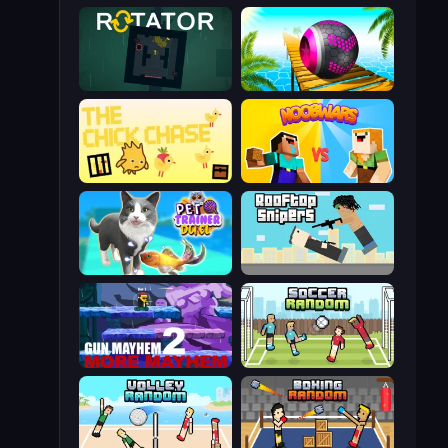
Rotator
Rolling Balls Sea Race
The Chick Chase
NoobWars
Pet Trainer Duel
Rooftop Snipers
Gun Mayhem 2
Soccer Random