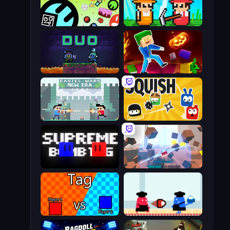
The Epic Party
Farmer Challenge Party
Duo
Balanced Running
Castle Wars: New Era
Squish
Supreme Bomb Tag
Cubic Rush
2 Player Tag
Clash of Cakes