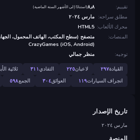
تقييم
٨٫٨
(
استنادًا إلى الأشهر الستة الماضية
)
مطلق سراحه
مارس ٢٠٢٤
محرك الألعاب
HTML5
المنصات
متصفح (سطح المكتب، الهاتف المحمول، الجهاز
CrazyGames (iOS, Android)
توجيه
منظر جمالي
القيادة
٢٩٧
لاعبان
٢٢٥
التفادي
٣١١
ثلاثية الأب
انجراف السيارات
١١٩
العوائق
٣٠٤
الجمع
٥٩٨
تاريخ الإصدار
مارس ٢٠٢٤
المنصة