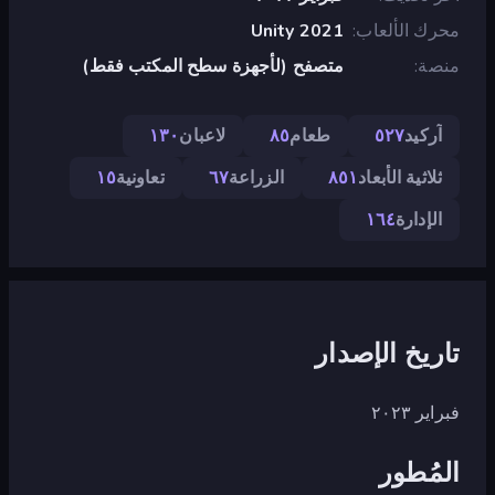
محرك الألعاب
Unity 2021
منصة
متصفح (لأجهزة سطح المكتب فقط)
آركيد
٥٢٧
طعام
٨٥
لاعبان
١٣٠
ثلاثية الأبعاد
٨٥١
الزراعة
٦٧
تعاونية
١٥
الإدارة
١٦٤
تاريخ الإصدار
فبراير ٢٠٢٣
المُطور