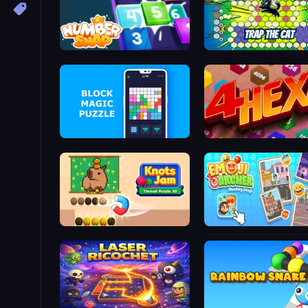
Number Snap
Trap the
Block Magic Puzzle
Knots Jam: Thread Puzzle 3D
Emoji Archer - Shootin