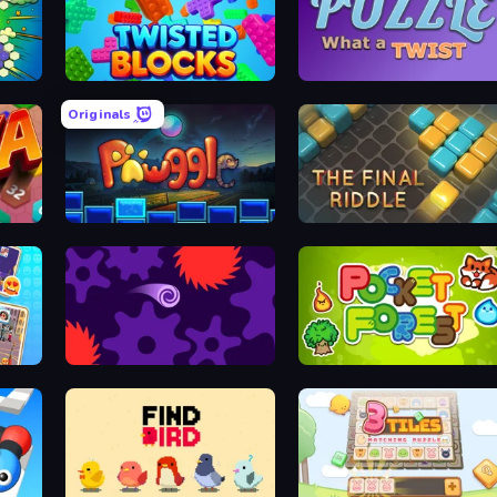
 Cat 2D
Twisted Blocks
Puzzle: What a Twis
Originals
4Hexa
Pawggle
The Final Ridd
g Emoji
Rolling In Gears
Pocket Fore