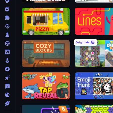
Prune & Milo
and
Pizza Trucks Jigsaw
Originals
Cozy Blocks
Tile
Tap Reveal
Emo