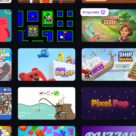
 Again
Sushi Factory
Nuts and Bolts Braintease
Originals
Lines
Ultimo Games 2019 Gifts
Bloom Da
 Dreams
Cube Drop Puzzle
Ship Man
ji Hunt
Alchemy Puzzle
Pixel P