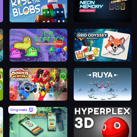
t!
Rise of the Blobs
Neon Memory: Train Your Brain
le
Mr. Stretch and the Stolen Fortune
Grid Odyssey: Nonograms
st
Power Players: Defenders
Ruya
Originals