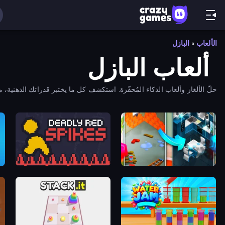
الألعاب
»
البازل
ألعاب البازل
حلّ الألغاز وألعاب الذكاء المُحفّزة. استكشف كل ما يختبر قدراتك الذهنية،
ألعاب الألغاز المجانية وابحث عن تحدّيك التالي!
lasks
Deadly Red Spikes
Hexa Blast