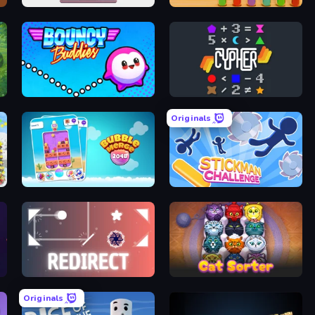
rs
STACK.it
Water Jam
le
Bouncy Buddies: Physics Puzzle
Cypher - Code Breaker
Originals
ia
Bubble Merge 2048
Stickman Challenge
op
Redirect
Cat Sorter Puzzle
Originals