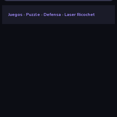
Juegos
Puzzle
Defensa
Laser Ricochet
»
»
»
Laser Ricochet
Clasificación
8,5
(
según los últimos 6 meses
)
Publicado en
marzo de 2026
Última actualización
marzo de 2026
Motor de juego
Unity 2022
Plataformas
Navegador (escritorio, móvil,
tableta), Aplicación
CrazyGames (Android)
Orientación
Horizontal / Vertical
Puzzle
566
Móviles
2357