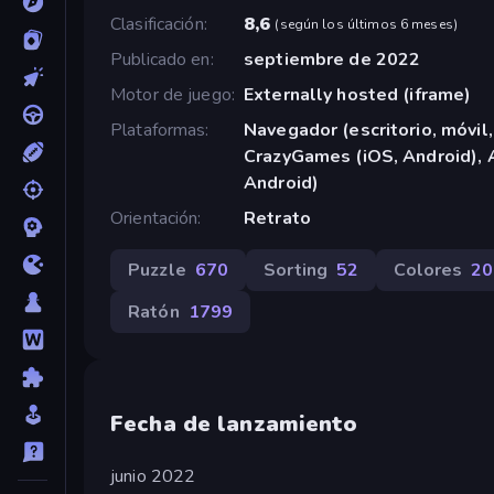
Clasificación
8,6
(
según los últimos 6 meses
)
Publicado en
septiembre de 2022
Motor de juego
Externally hosted (iframe)
Plataformas
Navegador (escritorio, móvil,
CrazyGames (iOS, Android), 
Android)
Orientación
Retrato
Puzzle
670
Sorting
52
Colores
20
Ratón
1799
Fecha de lanzamiento
junio 2022