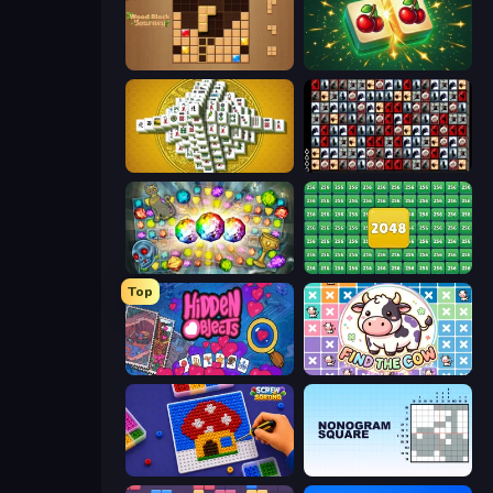
Wood Block Journey
Mahjong Puzzle: Tile Match
Mahjong Tower
War Mahjong
Forgotten Treasure 2
2048 Merge Blocks
Top
Hidden Objects
Find The Cow
Screw Sorting
Nonogram Square