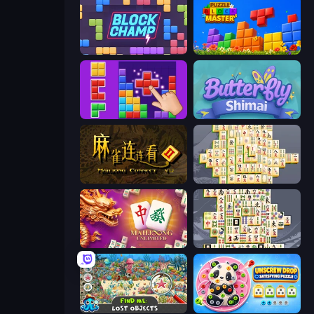
Block Champ
Puzzle Block Master
BlockBuster Puzzle
Butterfly Shimai
Mahjong Connect 2 (Legacy)
Mahjong Online
Mahjong Unlimited
Mahjong Titans
Find Me: Lost Objects
Unscrew Drop: Satisfying Puzzle