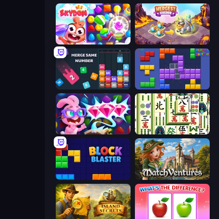
Skydom
Mergest Kingdom
Drop & Merge the Numbers
Blocks and that’s it
Skydom: Reforged
Mahjong Shanghai
Block Blaster
MatchVentures