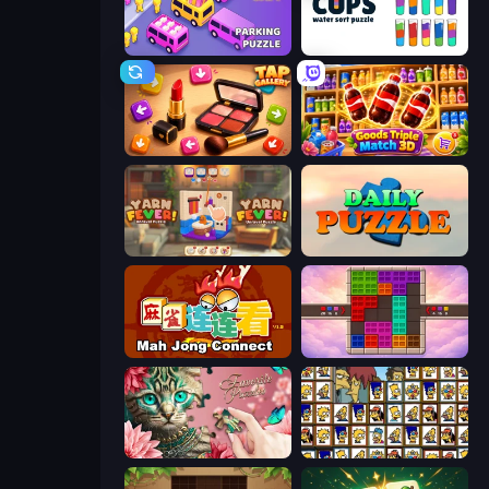
Car OUT! Jam Parking Puzzle
Cups - Water Sort Puzzle
Tap Gallery
Goods Triple Match 3D
Yarn Fever! Unravel Puzzle
Daily Puzzle
Mahjong Connect (Legacy)
Color Cube Puzzle
Favorite Puzzles
Tiles of the Simpsons