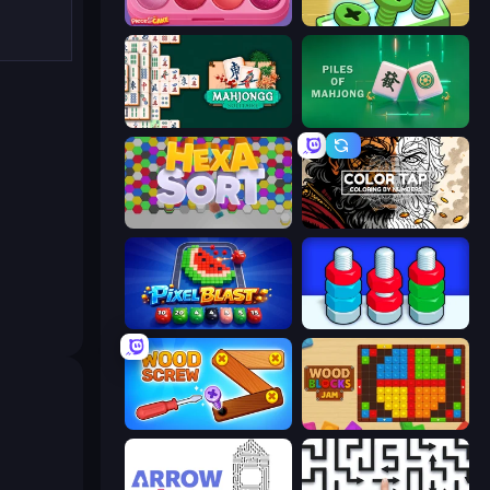
Piece of Cake: Merge and Bake
Screw Out: Bolts and Nuts
Solitario Chino
Piles of Mahjong
Hexa Sort
Color Tap: Coloring by Numbers
Pixel Blast
Tuercas y Tornillos
Wood Screw: Bolts Puzzle
Wood Blocks Jam