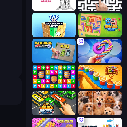
Arrow Escape
Arrow Escape: Puzzle
Tap 3D Wood Block Away
Snake Out: Maze Escape
Parking Jam
Twisted Tangle
Tap Away Story
Coffee Color Blocks
Bus Escape: Clear Jam
Jigpic Solitaire