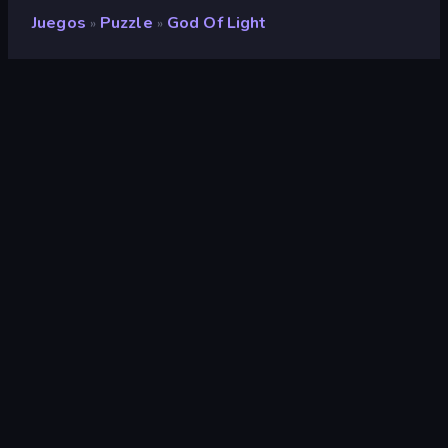
Juegos
Puzzle
God Of Light
»
»
God of Light
Desarrollador
Playmous
Clasificación
9,3
(
según los últimos 6 meses
)
Publicado en
febrero de 2020
Motor de juego
Externally hosted (iframe)
Plataformas
Navegador (escritorio, móvil,
tableta), Aplicación CrazyGames
(iOS, Android), App Store (iOS,
Android), Steam
Puzzle
565
3D
850
Ratón
1553